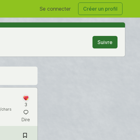
Se connecter
Créer un profil
Suivre
3
/chars
Dire