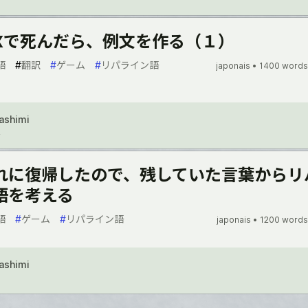
EXで死んだら、例文を作る（１）
語
#
翻訳
#
ゲーム
#
リパライン語
japonais •
1400 words
Sashimi
2
れに復帰したので、残していた言葉からリ
語を考える
語
#
ゲーム
#
リパライン語
japonais •
1200 words
Sashimi