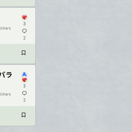
3
/chars
2
パラ
3
/chars
2