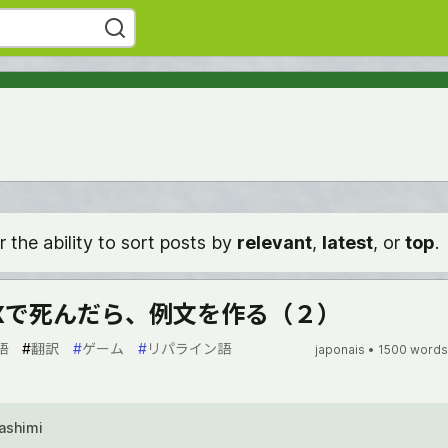
r the ability to sort posts by
relevant
,
latest
, or
top
.
EXで死んだら、例文を作る（２）
語
#
翻訳
#
ゲーム
#
リパライン語
japonais •
1500 words
Sashimi