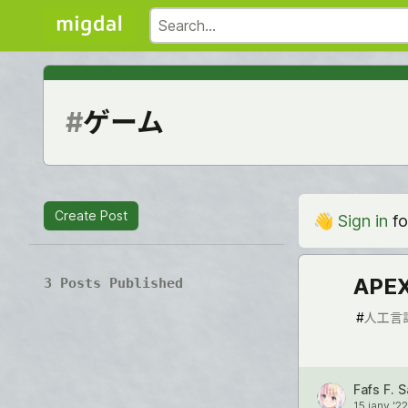
#
ゲーム
Create Post
👋
Sign in
fo
AP
3 Posts Published
#
人工言
Fafs F. 
15 janv '22