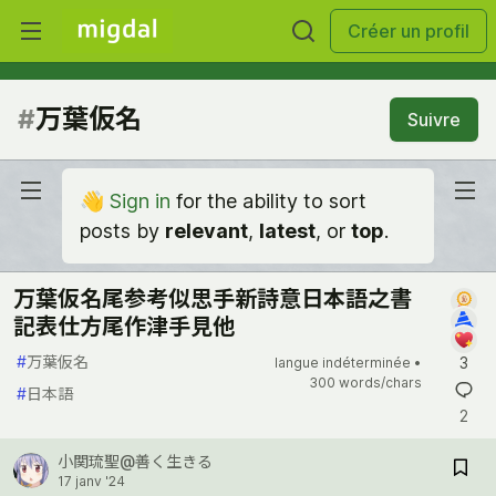
Créer un profil
#
万葉仮名
Suivre
👋
Sign in
for the ability to sort
posts by
relevant
,
latest
, or
top
.
万葉仮名尾参考似思手新詩意日本語之書
記表仕方尾作津手見他
#
万葉仮名
3
langue indéterminée •
300 words/chars
#
日本語
2
小関琉聖@善く生きる
17 janv '24