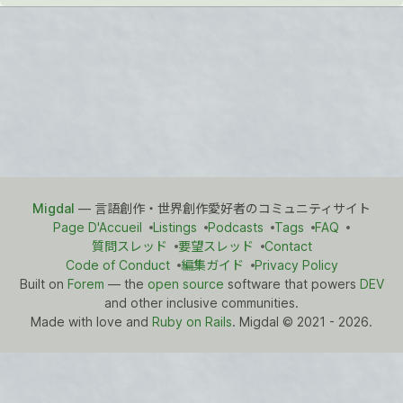
Migdal
— 言語創作・世界創作愛好者のコミュニティサイト
Page D'Accueil
Listings
Podcasts
Tags
FAQ
質問スレッド
要望スレッド
Contact
Code of Conduct
編集ガイド
Privacy Policy
Built on
Forem
— the
open source
software that powers
DEV
and other inclusive communities.
Made with love and
Ruby on Rails
. Migdal
©
2021 - 2026.