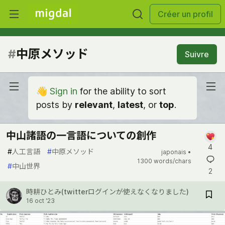
Créer un profil
#
中原メソッド
Suivre
👋
Sign in
for the ability to sort
posts by
relevant
,
latest
, or
top
.
中山諸語の一言語についての創作
4
#
人工言語
#
中原メソッド
japonais •
1300 words/chars
#
中山世界
2
時耕ひとみ(twitterログインが使えなくなりました)
16 oct '23