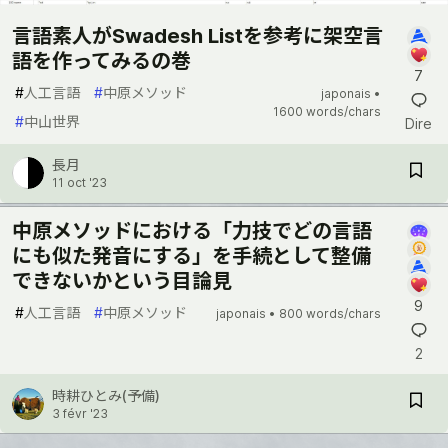
言語素人がSwadesh Listを参考に架空言
語を作ってみるの巻
7
#
人工言語
#
中原メソッド
japonais •
1600 words/chars
#
中山世界
Dire
長月
11 oct '23
中原メソッドにおける「力技でどの言語
にも似た発音にする」を手続として整備
できないかという目論見
9
#
人工言語
#
中原メソッド
japonais •
800 words/chars
2
時耕ひとみ(予備)
3 févr '23