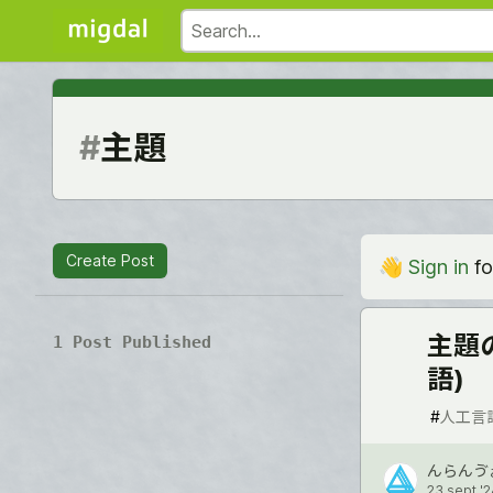
#
主題
Create Post
👋
Sign in
fo
主題
1 Post Published
語)
#
人工言
んらんゔ
23 sept '2