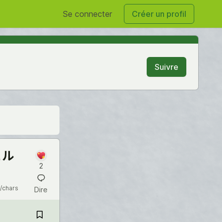
Se connecter
Créer un profil
Suivre
ェル
2
/chars
Dire