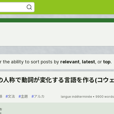
r the ability to sort posts by
relevant
,
latest
, or
top
.
の人称で動詞が変化する言語を作る(コウ
語
#
文法
#
主題
#
アルカ
langue indéterminée •
9900 words
ぉ
4