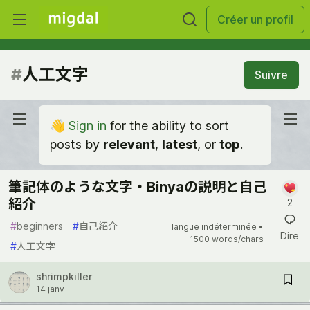
Créer un profil
#
人工文字
Suivre
👋
Sign in
for the ability to sort
posts by
relevant
,
latest
, or
top
.
筆記体のような文字・Binyaの説明と自己
紹介
2
#
beginners
#
自己紹介
langue indéterminée •
Dire
1500 words/chars
#
人工文字
shrimpkiller
14 janv