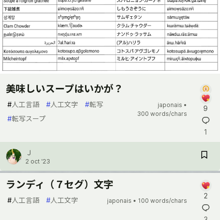
美味しいスープはいかが？
#
人工言語
#
人工文字
#
転写
japonais •
9
300 words/chars
#
転写スープ
1
Ｊ
2 oct '23
ランディ（７セグ）文字
2
#
人工言語
#
人工文字
japonais •
100 words/chars
3