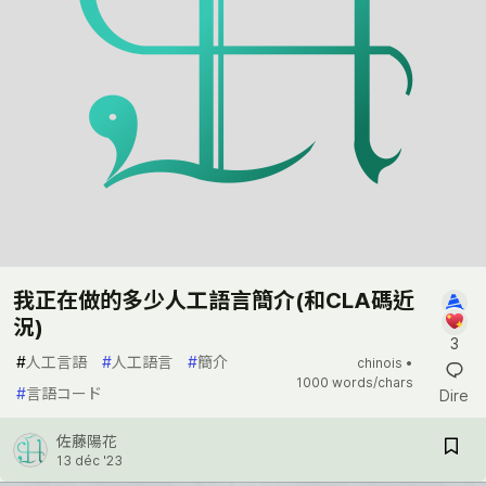
我正在做的多少人工語言簡介(和CLA碼近
況)
3
#
人工言語
#
人工語言
#
簡介
chinois •
1000 words/chars
#
言語コード
Dire
佐藤陽花
13 déc '23