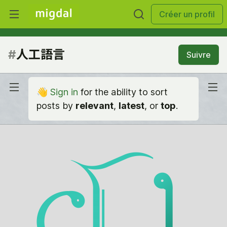
Créer un profil
#
人工語言
Suivre
👋
Sign in
for the ability to sort
posts by
relevant
,
latest
, or
top
.