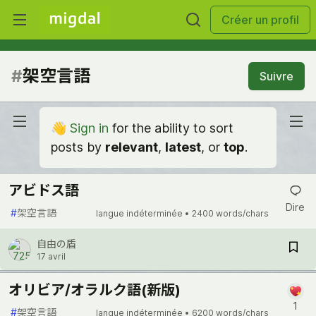
Créer un profil
#
架空言語
Suivre
👋
Sign in
for the ability to sort
posts by
relevant
,
latest
, or
top
.
アビドス語
Dire
#
架空言語
langue indéterminée •
2400 words/chars
自由の盾
17 avril
オリビア/オラルク語(新版)
1
#
架空言語
langue indéterminée •
6200 words/chars