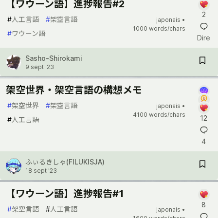
【ワウーン語】進捗報告#2
2
#
人工言語
#
架空言語
japonais •
1000 words/chars
#
ワウーン語
Dire
Sasho-Shirokami
9 sept '23
架空世界・架空言語の構想メモ
#
架空世界
#
架空言語
japonais •
4100 words/chars
12
#
人工言語
4
ふぃるきしゃ(FILUKISJA)
18 sept '23
【ワウーン語】進捗報告#1
8
#
架空言語
#
人工言語
japonais •