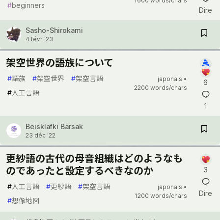
1600 words/chars
#
beginners
Dire
Sasho-Shirokami
4 févr '23
架空世界の語族について
#
語族
#
架空世界
#
架空言語
japonais •
6
2200 words/chars
#
人工言語
1
Beisklafki Barsak
23 déc '22
更紗語の古代の母音組織はどのようなも
のであったと設定するべきなのか
3
#
人工言語
#
更紗語
#
架空言語
japonais •
Dire
1200 words/chars
#
想像地図