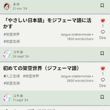
まゆ
21 nov '24
「やさしい日本語」をジフェーマ語に活
かす
1
#
架空世界
langue indéterminée •
Dire
1800 words/chars
#
架空言語
コキあ
24 sept '24
初めての架空世界（ジフェーマ語）
1
#
人工言語
#
架空世界
langue indéterminée •
2800 words/chars
#
架空言語
Dire
コキあ
11 sept '24