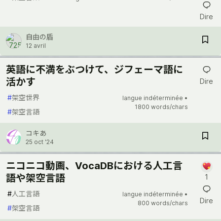
Dire
自由の盾
12 avril
英語に不満をぶつけて、ジフェーマ語に
活かす
Dire
#
架空世界
langue indéterminée •
1800 words/chars
#
架空言語
コキあ
25 oct '24
ニコニコ動画、VocaDBにおける人工言
語や架空言語
1
#
人工言語
langue indéterminée •
Dire
800 words/chars
#
架空言語