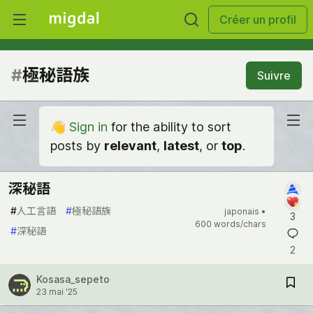
Créer un profil
#
極秘語族
Suivre
👋
Sign in
for the ability to sort
posts by
relevant
,
latest
, or
top
.
深秘語
#
人工言語
#
極秘語族
japonais •
3
600 words/chars
#
深秘語
2
Kosasa_sepeto
23 mai '25