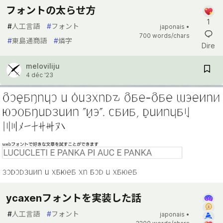
フォントの太らせ方
1
#
人工言語
#
フォント
japonais •
700 words/chars
#
東島通商語
#
燐字
Dire
meloviliju
4 déc '23
ycaxenフォントを実装した話
#
人工言語
#
フォント
japonais •