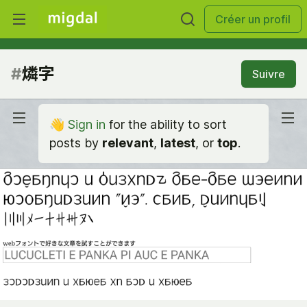
Créer un profil
#
燐字
Suivre
👋
Sign in
for the ability to sort
posts by
relevant
,
latest
, or
top
.