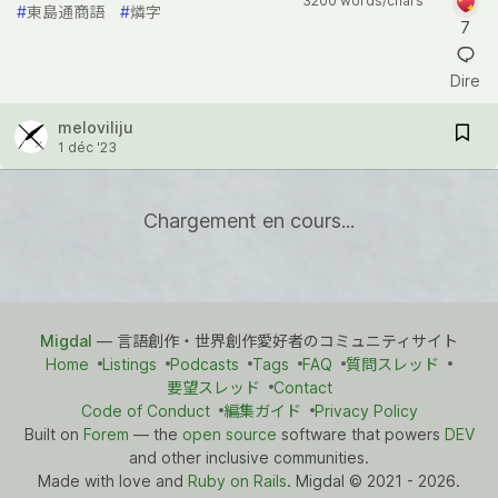
3200 words/chars
#
東島通商語
#
燐字
7
Dire
meloviliju
1 déc '23
Chargement en cours...
Migdal
— 言語創作・世界創作愛好者のコミュニティサイト
Home
Listings
Podcasts
Tags
FAQ
質問スレッド
要望スレッド
Contact
Code of Conduct
編集ガイド
Privacy Policy
Built on
Forem
— the
open source
software that powers
DEV
and other inclusive communities.
Made with love and
Ruby on Rails
. Migdal
©
2021 - 2026.