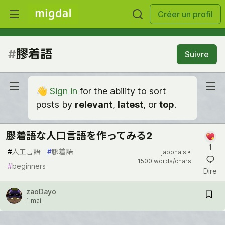
Créer un profil
#
膠着語
Suivre
👋
Sign in
for the ability to sort
posts by
relevant
,
latest
, or
top
.
膠着語な人口言語を作ってみる2
1
#
人工言語
#
膠着語
japonais •
1500 words/chars
#
beginners
Dire
zaoDayo
1 mai