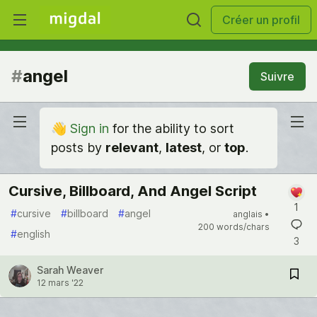
Créer un profil
#
angel
Suivre
👋
Sign in
for the ability to sort
posts by
relevant
,
latest
, or
top
.
Cursive, Billboard, And Angel Script
1
#
cursive
#
billboard
#
angel
anglais •
200 words/chars
#
english
3
Sarah Weaver
12 mars '22