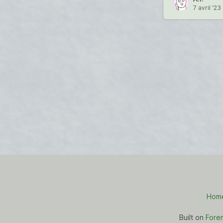
7 avril '23
Hom
Built on
Fore