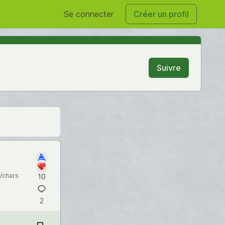
Se connecter
Créer un profil
Suivre
/chars
10
2