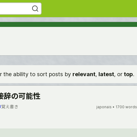
r the ability to sort posts by
relevant
,
latest
, or
top
.
接辞の可能性
#
覚え書き
japonais •
1700 words