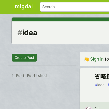
#
idea
Create Post
👋
Sign in
fo
省略
1 Post Published
#
idea
A.I.