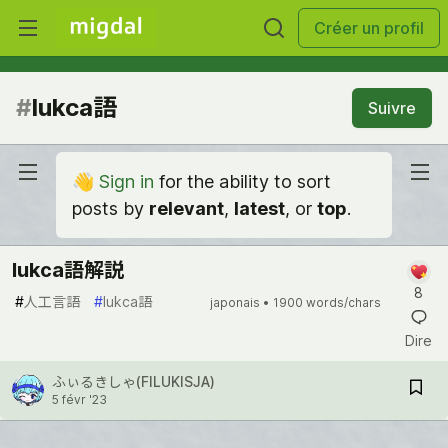
Créer un profil
#
lukca語
Suivre
👋
Sign in
for the ability to sort
posts by
relevant
,
latest
, or
top
.
lukca語解説
8
#
人工言語
#
lukca語
japonais •
1900 words/chars
Dire
ふぃるきしゃ(FILUKISJA)
5 févr '23