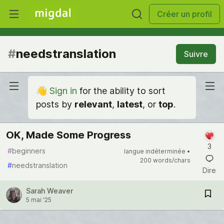
Créer un profil
#
needstranslation
Suivre
👋
Sign in
for the ability to sort
posts by
relevant
,
latest
, or
top
.
OK, Made Some Progress
3
#
beginners
langue indéterminée •
200 words/chars
#
needstranslation
Dire
Sarah Weaver
5 mai '25