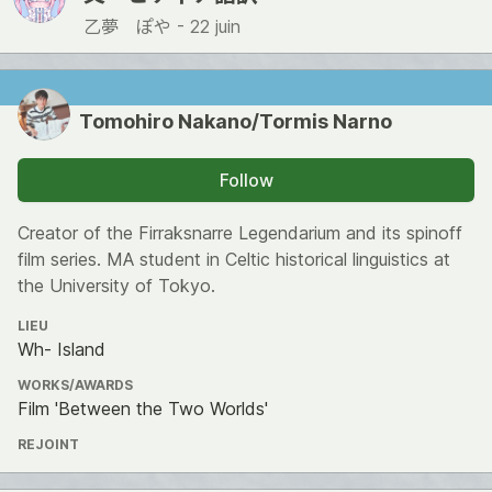
乙夢 ぽや -
22 juin
Tomohiro Nakano/Tormis Narno
Follow
Creator of the Firraksnarre Legendarium and its spinoff
film series. MA student in Celtic historical linguistics at
the University of Tokyo.
LIEU
Wh- Island
WORKS/AWARDS
Film 'Between the Two Worlds'
REJOINT