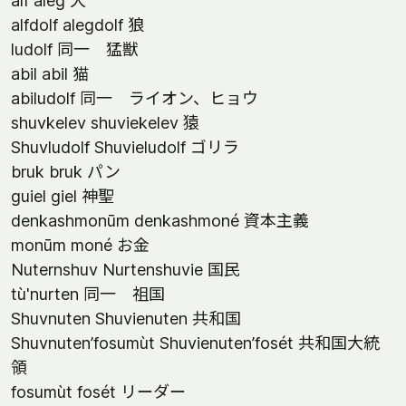
alf aleg 犬
alfdolf alegdolf 狼
ludolf 同一 猛獣
abil abil 猫
abiludolf 同一 ライオン、ヒョウ
shuvkelev shuviekelev 猿
Shuvludolf Shuvieludolf ゴリラ
bruk bruk パン
guiel giel 神聖
denkashmonūm denkashmoné 資本主義
monūm moné お金
Nuternshuv Nurtenshuvie 国民
tù'nurten 同一 祖国
Shuvnuten Shuvienuten 共和国
Shuvnuten’fosumùt Shuvienuten’fosét 共和国大統
領
fosumùt fosét リーダー