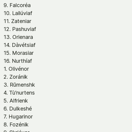
9. Falcoréa
10. Lailúviaf
11. Zateniar
12. Pashuviaf
13. Orienara
14. Dàvétsiaf
15. Morasiar
16. Nurthíaf
1. Olivénor
2. Zoránik
3. Rūmenshk
4. Tù’nurtens
5. Alfrienk
6. Dulkeshé
7. Hugarinor
8. Fozénik