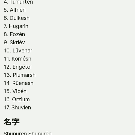
4. Tù’nurten
5. Alfrien
6. Dulkesh
7. Hugarin
8. Fozén
9. Skriév
10. Lūvenar
11. Komésh
12. Engétor
13. Plumarsh
14. Rūenash
15. Vibén
16. Orzium
17. Shuvien
名字
Shupūren Shupurēn