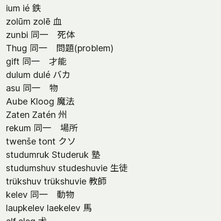
ium ié 鉄
zolūm zolē 血
zunbi 同一 死体
Thug 同一 問題(problem)
gift 同一 才能
dulum dulé バカ
asu 同一 物
Aube Kloog 魔法
Zaten Zatén 州
rekum 同一 場所
twenše tont クソ
studumruk Studeruk 塾
studumshuv studeshuvie 生徒
trükshuv trükshuvie 教師
kelev 同一 動物
laupkelev laekelev 馬