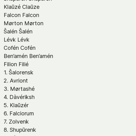
Klaūzé Claūze
Falcon Falcon
Mørton Mørton
Šalén Šalén
Lévk Lévk
Cofén Cofén
Ben’amén Ben’amén
Filion Filié
1. Šalorensk
2. Avriont
3. Mørtashé
4. Dàvériksh
5. Klaūzér
6. Falciorum
7. Zolvenk
8. Shupūrenk