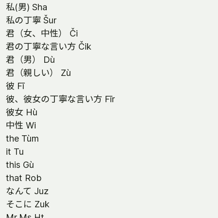
私(男) Sha
私の丁寧 Šur
君（女、中性） Či
君の丁寧な言い方 Čik
君（男） Dù
君（親しい） Zù
彼 Fī
彼、彼女の丁寧な言い方 Fīr
彼女 Hù
中性 Wi
the Tùm
it Tu
this Gù
that Rob
なんて Juz
そこに Zuk
Mr,Ms Ht