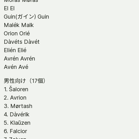
El El
Guin(ガイン) Guin
Malék Malk
Orion Orié
Dàvéts Dàvét
Elién Elié
Avrén Avrén
Avén Avé
男性向け（17個）
1. Šaloren
2. Avrion
3. Mørtash
4. Dàvérik
5. Klaūzen
6. Falcior