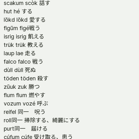
scakum scòk 話す
hut hé する
lōkd lōkd 愛する
figūm figé戦う
isrig isrig 飢える
trük trük 教える
laup lae 走る
falco falco 戦う
dùll dùll 死ぬ
töden töden 殺す
zūuk zuk 勝つ
flum flum 燃やす
vozum vozé 呼ぶ
reifel 同一 呪う
roll同一 掃除する、綺麗にする
purt同一 届ける
cúfum cúfe 受け取る、患う