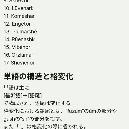
9. Skriévor
10. Lūvenark
11. Koméshar
12. Engétor
13. Plumarshé
14. Rūenashk
15. Vibénor
16. Orziumar
17. Shuvienor
単語の構造と格変化
単語は主に
[基幹語]＋[語尾]
で構成され、語尾は変化する
格変化における語尾とは、”fuzùm”のùmの部分や
gushの”sh”の部分を指す。
また「-」は格変化の際に省かれる。