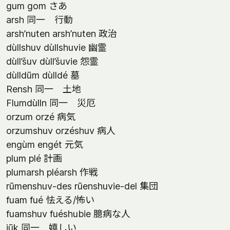
gum gom さあ
arsh 同一 行動
arsh’nuten arsh’nuten 政治
dùllshuv dùllshuvie 幽霊
dùll’šuv dùll’šuvie 怨霊
dùlldūm dùlldé 墓
Rensh 同一 土地
Flumdùlln 同一 災厄
orzum orzé 病気
orzumshuv orzéshuv 病人
engùm engét 元気
plum plé 計画
plumarsh pléarsh 作戦
rūmenshuv-des rūenshuvie-del 集団
fuam fué 怯える/怖い
fuamshuv fuéshubie 臆病な人
jūk 同一 嬉しい