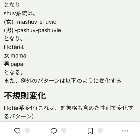
となり
shuv系統は、
(女):-mashuv-shuvie
(男):-pashuv-pashuvie
となり、
Hotārは
女:mama
男:papa
となる。
また、例外のパターンは以下のように変化する
不規則変化
Hotār系変化(これは、対象格も含めた性別で変化す
るパターン）
主格、目的格（中性）
Hotār(女:mama,父:papa)