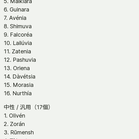
5. Malkiara
6. Guinara
7. Avénia
8. Shimuva
9. Falcoréa
10. Lailúvia
11. Zatenia
12. Pashuvia
13. Oriena
14. Dàvétsia
15. Morasia
16. Nurthía
中性 / 汎用（17個）
1. Olivén
2. Zorán
3. Rūmensh