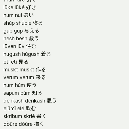
lūke lūké 好き
num nui 嫌い
shúp shúpie 寝る
gup gup 与える
hesh hesh 救う
lūven lūv 住む
hugush húgush 着る
eti etì 見る
muskt muskt 作る
verum verum 来る
hum húm 使う
sapum púm 知る
denkash denkash 思う
elūmī elé 飲む
skribum skrié 書く
dòūre dòūre 描く