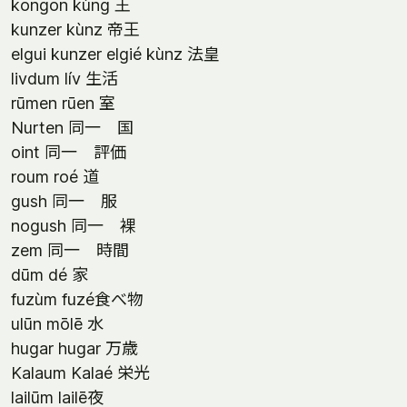
kongon kùng 王
kunzer kùnz 帝王
elgui kunzer elgié kùnz 法皇
livdum lív 生活
rūmen rūen 室
Nurten 同一 国
oint 同一 評価
roum roé 道
gush 同一 服
nogush 同一 裸
zem 同一 時間
dūm dé 家
fuzùm fuzé食べ物
ulūn mōlē 水
hugar hugar 万歳
Kalaum Kalaé 栄光
lailūm lailē夜