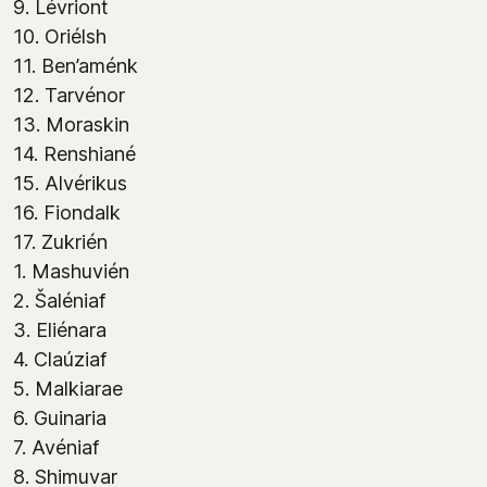
9. Lévriont
10. Oriélsh
11. Ben’aménk
12. Tarvénor
13. Moraskin
14. Renshiané
15. Alvérikus
16. Fiondalk
17. Zukrién
1. Mashuvién
2. Šaléniaf
3. Eliénara
4. Claúziaf
5. Malkiarae
6. Guinaria
7. Avéniaf
8. Shimuvar