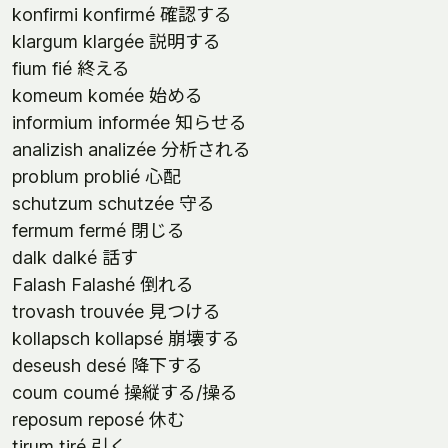
konfirmi konfirmé 確認する
klargum klargée 説明する
fium fié 終える
komeum komée 始める
informium informée 知らせる
analizish analizée 分析される
problum problié 心配
schutzum schutzée 守る
fermum fermé 閉じる
dalk dalké 話す
Falash Falashé 倒れる
trovash trouvée 見つける
kollapsch kollapsé 崩壊する
deseush desé 降下する
coum coumé 操縦する/操る
reposum reposé 休む
tirum tiré 引く