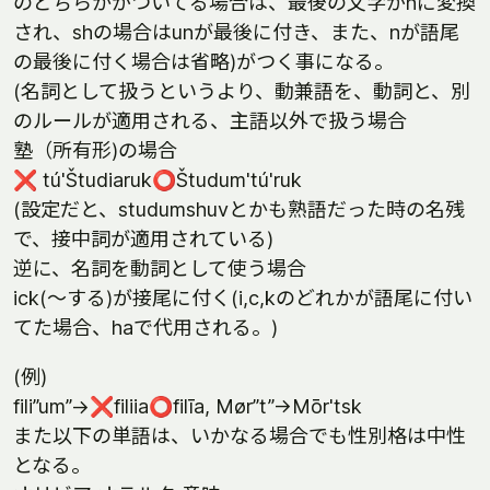
のどちらかがついてる場合は、最後の文字がnに変換
され、shの場合はunが最後に付き、また、nが語尾
の最後に付く場合は省略)がつく事になる。
(名詞として扱うというより、動兼語を、動詞と、別
のルールが適用される、主語以外で扱う場合
塾（所有形)の場合
❌ tú'Študiaruk⭕️Študum'tú'ruk
(設定だと、studumshuvとかも熟語だった時の名残
で、接中詞が適用されている)
逆に、名詞を動詞として使う場合
ick(〜する)が接尾に付く(i,c,kのどれかが語尾に付い
てた場合、haで代用される。)
(例)
fili”um”->❌filiia⭕️filīa, Mør”t”->Mōr'tsk
また以下の単語は、いかなる場合でも性別格は中性
となる。