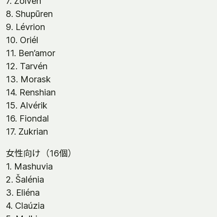
7. Zolven
8. Shupūren
9. Lévrion
10. Oriél
11. Ben’amor
12. Tarvén
13. Morask
14. Renshian
15. Alvérik
16. Fiondal
17. Zukrian
女性向け（16個）
1. Mashuvia
2. Šalénia
3. Eliéna
4. Claúzia