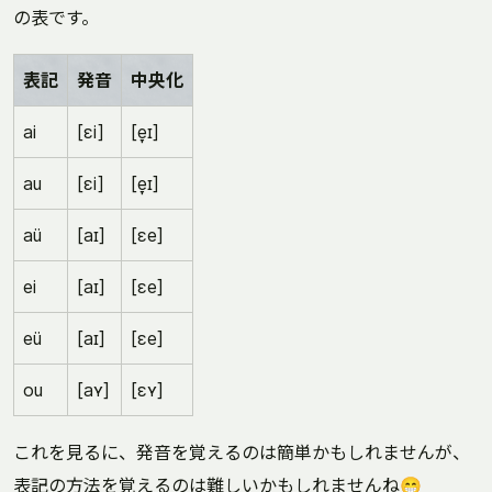
の表です。
表記
発音
中央化
ai
[ɛi]
[e̞ɪ]
au
[ɛi]
[e̞ɪ]
aü
[aɪ]
[ɛe]
ei
[aɪ]
[ɛe]
eü
[aɪ]
[ɛe]
ou
[aʏ]
[ɛʏ]
これを見るに、発音を覚えるのは簡単かもしれませんが、
表記の方法を覚えるのは難しいかもしれませんね😁