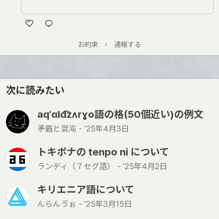
い
お約束
•
通報する
い
ね
次に読みたい
aqʼɑld͡zʌrɣo語の格(50個近い)の例文
矛盾と混沌 -
’25年4月3日
トキポナの tenpo ni について
ランディ（７セグ語） -
’25年4月2日
キリエニア語について
んらんゔぉ -
’25年3月15日