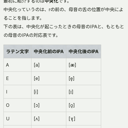
最初に紹介するのは
中央化
です。
中央化っていうのは、rの前の、母音の舌の位置が中央によ
ることを指します。
下の表は、中央化が起こったときの母音のIPAと、もともと
の母音のIPAの対応表です。
ラテン文字
中央化前のIPA
中央化後のIPA
A
[a]
[æ]
E
[e]
[e̞]
I
[i]
[ɪ]
O
[ɔ]
[o̞]
U
[ʌ]
[ɤ̞]