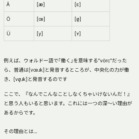
Ä
[æ]
[ɛ]
Ö
[œ]
[ø̞]
Ü
[y]
[ʏ]
例えば、ウォルドー語で｢働く｣を意味する"vörc"だった
ら、普通は[vœɹk]と発音するところが、中央化の力が働
き、[vø̞ɹk]と発音するのです
ここで、『なんでこんなことしなくちゃいけないんだ！』
と思う人もいると思います。これには一つの深～い理由が
あるからです。
その理由とは…