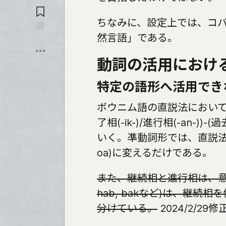
る
メ
ン
ちなみに、設定上では、コ
ト
に
然言語」である。
保
飛
存
ぶ
動詞の活用におけ
特定の語形へ活用でき
ボウニム語の直説法において、動詞
了相(-ik-)/進行相(-an-))
いく。凖動詞形では、直説法の時
oa)に変えるだけである。
また、継続相と進行相は、意
hab, bakなど)は、継
分けている。
2024/2/29修