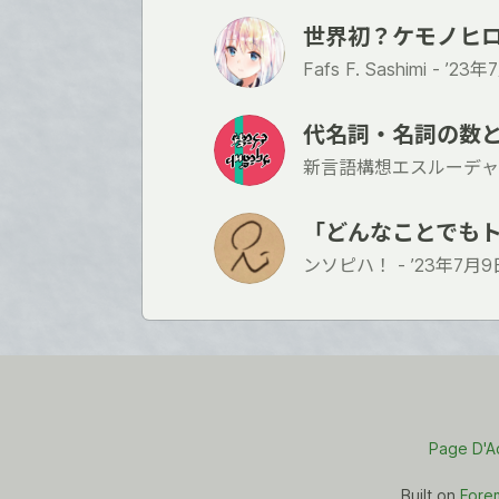
世界初？ケモノヒロ
Fafs F. Sashimi -
’23年
代名詞・名詞の数
新言語構想エスルーデャ
「どんなことでも
ンソピハ！ -
’23年7月9
Page D'A
Built on
Fore