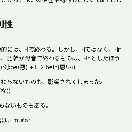
たから、"ku"の現在凖動詞形として"kuin"とし
則性
には、-iで終わる。しかし、-iではなく、-in
、語幹が母音で終わるものは、-inとしたほう
(悪) + i → bein(悪い))
終わらないものも、影響されてしまった。
変な))
でもないものもある。
、mušar