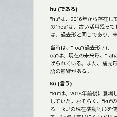
hu (である)
"hu"は、2016年から存在
の"hoa"は、古い活用残
は、過去形と同じであり、
当時は、"-oa"(過去形？)、
oa"は、現在の未来形、"-
げられている。また、補充形も
語の影響がある。
ku (言う)
"ku"は、2018年前後に登
していた。おそらく、"ku
る。"ku"の現在凖動詞形を