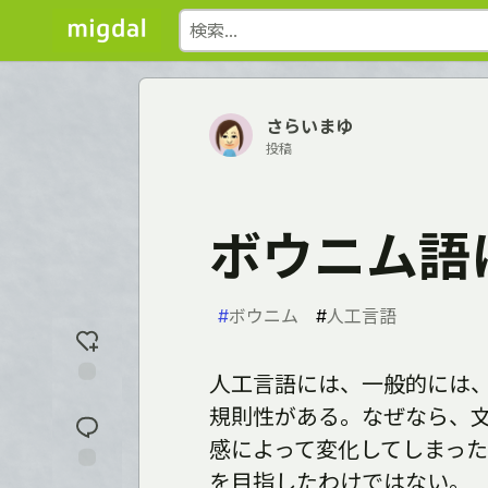
さらいまゆ
投稿
ボウニム語
#
ボウニム
#
人工言語
人工言語には、一般的には
反
規則性がある。なぜなら、
応
を
感によって変化してしまっ
入
れ
を目指したわけではない。
コ