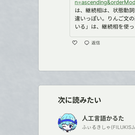
n=ascending&orderMod
は、継続相は、状態動詞
違いっぽい。りんご文の
いる」は、継続相を使っ
返信
い
い
ね
次に読みたい
人工言語かるた
ふぃるきしゃ(FILUKISJA