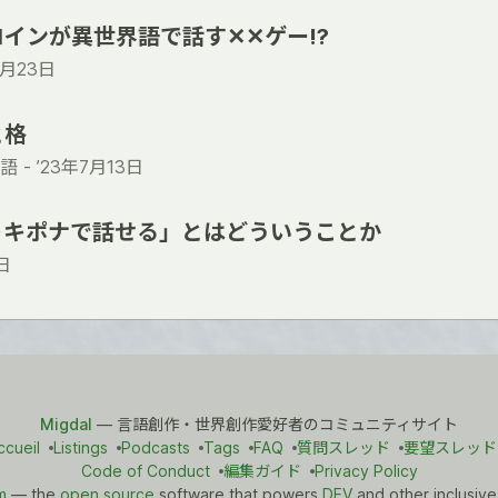
インが異世界語で話す✕✕ゲー!?
7月23日
と格
語 -
’23年7月13日
トキポナで話せる」とはどういうことか
日
Migdal
— 言語創作・世界創作愛好者のコミュニティサイト
ccueil
Listings
Podcasts
Tags
FAQ
質問スレッド
要望スレッド
Code of Conduct
編集ガイド
Privacy Policy
m
— the
open source
software that powers
DEV
and other inclusive