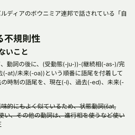
バルディアのボウニミア連邦で話されている「自
る不規則性
ないこと
の後に、(受動態(-ju-))-(継続相(-as-)/完
-(過去(-at)/未来(-oa))という順番に語尾を付着して
制の語尾を、現在(-i)、過去(-ed)、未来(-
味的にもよく似ているため、状態動詞(šat,
続相を使い、その他の動詞は、進行相を使うなど使い
正