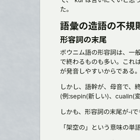
て、"kui"は言いにくいと思っ
た。
語彙の造語の不規
形容詞の末尾
ボウニム語の形容詞は、一般的
で終わるものも多い。これは
が発音しやすいからである。(例:be
しかし、語幹が、母音で、
(例:sepin(新しい)、cualin(
しかも、形容詞の末尾が-i
「架空の」という意味の単語は