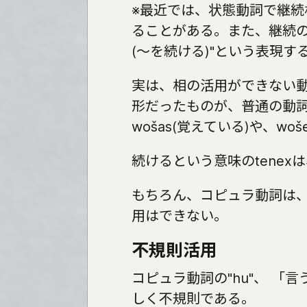
※最近では、状態動詞で継
ることがある。また、継続の意味
(〜を続ける)"という表現す
実は、相の活用ができない
形だったものが、普通の動
wošas(覚えている)や、w
続けるという意味のtene
もちろん、コピュラ動詞は
用はできない。
不規則活用
コピュラ動詞の"hu"、 「
しく不規則である。