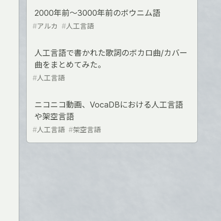
2000年前〜3000年前のボウニム語
#
アルカ
#
人工言語
人工言語で書かれた歌詞のボカロ曲/カバー
曲をまとめてみた。
#
人工言語
ニコニコ動画、VocaDBにおける人工言語
や架空言語
#
人工言語
#
架空言語