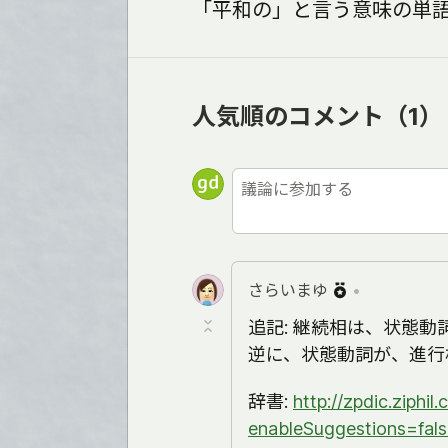
「平和の」と言う意味の単語は、
人気順のコメント
（1）
さらいまゆ
•
追記: 継続相は、状態
逆に、状態動詞が、進行
辞書:
http://zpdic.ziphil
enableSuggestions=fal