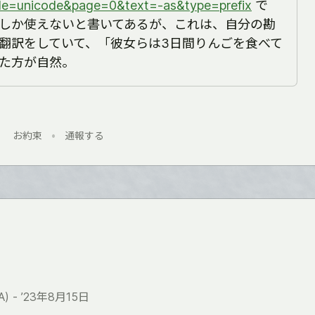
e=unicode&page=0&text=-as&type=prefix
で
しか使えないと書いてあるが、これは、自分の勘
翻訳をしていて、「彼女らは3日間りんごを食べて
た方が自然。
お約束
•
通報する
) -
’23年8月15日