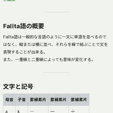
Falīta語の概要
Falīta語は一般的な言語のように一文に単語を並べるので
はなく、縦または横に並べ、それらを線で結ぶことで文を
表現することが出来る。
また、一重線と二重線によっても意味が変化する。
文字と記号
母音
子音
罫線素片
罫線素片
罫線素片
a
k
─
═
╪