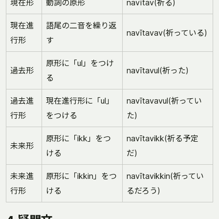
現在形
動詞の原形
navītav(祈る)
現在進
語尾の二音を繰り返
navītavav(祈っている)
行形
す
原形に「ul」をつけ
過去形
navītavul(祈った)
る
過去進
現在進行形に「ul」
navītavavul(祈ってい
行形
をつける
た)
原形に「ikk」をつ
navītavikk(祈る予定
未来形
ける
だ)
未来進
原形に「ikkin」をつ
navītavikkin(祈ってい
行形
ける
るだろう)