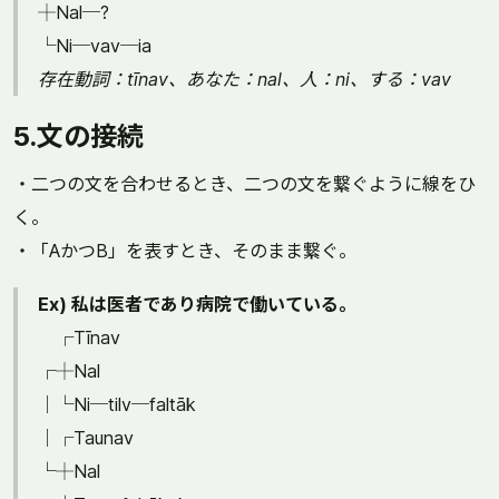
┼Nal─?
└Ni─vav─ia
存在動詞：tīnav、あなた：nal、人：ni、する：vav
5.文の接続
・二つの文を合わせるとき、二つの文を繋ぐように線をひ
く。
・「AかつB」を表すとき、そのまま繋ぐ。
Ex) 私は医者であり病院で働いている。
┌Tīnav
┌┼Nal
│└Ni─tilv─faltāk
│┌Taunav
└┼Nal