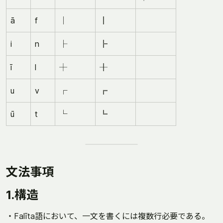
ā
f
│
║
i
n
├
╠
ī
l
┼
╫
u
v
┌
╔
ū
t
└
╚
文法事項
1.構造
・Falīta語において、一文を書くには複数行必要である。