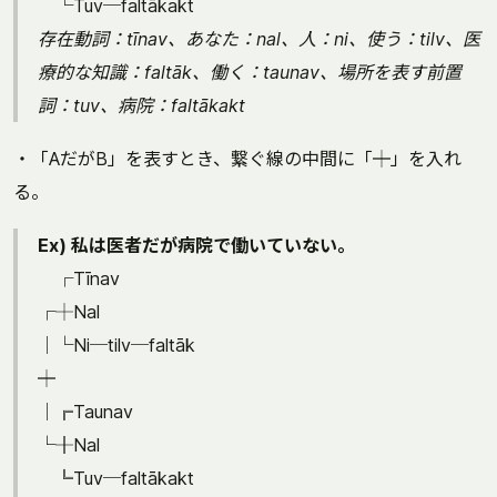
└Tuv─faltākakt
存在動詞：tīnav、あなた：nal、人：ni、使う：tilv、医
療的な知識：faltāk、働く：taunav、場所を表す前置
詞：tuv、病院：faltākakt
・「AだがB」を表すとき、繋ぐ線の中間に「╪」を入れ
る。
Ex) 私は医者だが病院で働いていない。
┌Tīnav
┌┼Nal
│└Ni─tilv─faltāk
╪
│╔Taunav
└╫Nal
╚Tuv─faltākakt