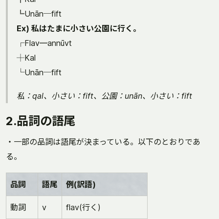
╚Unān─fift
Ex) 私はたまに小さい公園に行く。
┌Flav═annūvt
┼Kal
└Unān─fift
私：qal、小さい：fift、公園：unān、小さい：fift
2.品詞の語尾
・一部の品詞は語尾が決まっている。以下のとおりであ
る。
品詞
語尾
例(訳語)
動詞
v
flav(行く)