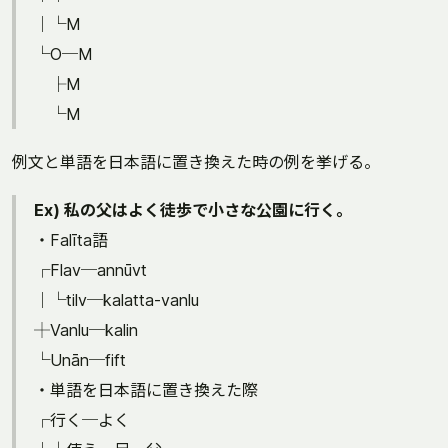
│└M
└O─M
├M
└M
例文と単語を日本語に置き換えた時の例を挙げる。
Ex) 私の父はよく徒歩で小さな公園に行く。
・Falīta語
┌Flav─annūvt
│└tilv─kalatta-vanlu
┼Vanlu─kalin
└Unān─fift
・単語を日本語に置き換えた際
┌行く─よく