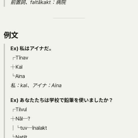
前置詞、faltākakt：病院
例文
Ex) 私はアイナだ。
┌Tīnav
┼Kal
└Aina
私：kal、アイナ：Aina
Ex) あなたたちは学校で鉛筆を使いましたか？
┌Tilvul
┼Nāl─?
│└tuv─īnalakt
└Natilt