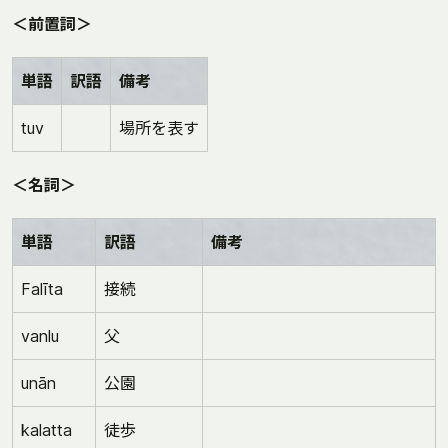
＜前置詞＞
単語
訳語
備考
tuv
場所を表す
＜名詞＞
単語
訳語
備考
Falīta
接続
vanlu
父
unān
公園
kalatta
徒歩