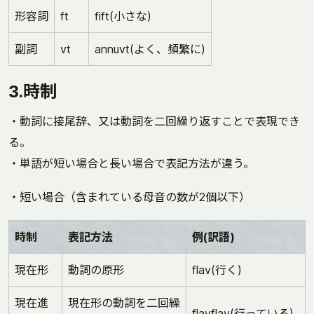
形容詞
ft
fift(小さな)
副詞
vt
annuvt(よく、頻繁に)
3.時制
・動詞に接尾辞、又は動詞を二回繰り返すことで表現でき
る。
・単語が短い場合と長い場合で表記方法が違う。
・短い場合（含まれている母音の数が2個以下）
時制
表記方法
例(訳語)
現在形
動詞の原形
flav(行く)
現在進
現在形の動詞を二回繰
flavflav(行っている)