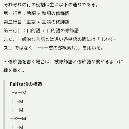
それぞれの行の役割は主に以下の通りである。
第一行目：動詞 + 動詞の修飾語
第二行目：主語 + 主語の修飾語
第三行目：目的語 + 目的語の修飾語
また、一般的な言語とは違い各単語の間には「 (スペー
ス)」ではなく「─(一重の罫線素片)」を用いる。
・修飾語を書く場合は、被修飾語と修飾語が繋がるように
線を書く。
Falīta語の構造
┌V─M
│├M
│└M
┼S─M
│├M