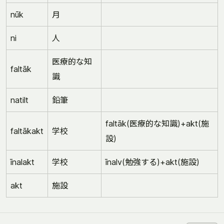
nūk
月
ni
人
医療的な知
faltāk
識
natilt
鉛筆
faltāk(医療的な知識)+akt(施
faltākakt
学校
設)
īnalakt
学校
īnalv(勉強する)+akt(施設)
akt
施設