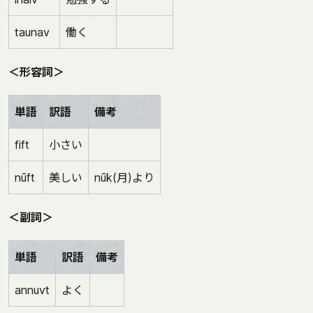
taunav
働く
＜形容詞＞
単語
訳語
備考
fift
小さい
nūft
美しい
nūk(月)より
＜副詞＞
単語
訳語
備考
annuvt
よく