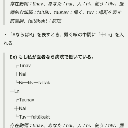
存在動詞：tīnav、あなた：nal、人：ni、使う：tilv、医
療的な知識：faltāk、taunav：働く、tuv：場所を表す
前置詞、faltākakt：病院
・「AならばB」を表すとき、繋ぐ線の中間に「┼Ln」を入
れる。
Ex) もし私が医者なら病院で働いている。
┌Tīnav
┌┼Nal
│└Ni─tilv─faltāk
┼Ln
│┌Taunav
└┼Nal
└Tuv─faltākakt
存在動詞：tīnav、あなた：nal、人：ni、使う：tilv、医