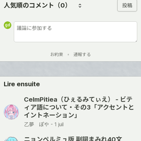
人気順のコメント
（0）
投稿
お約束
•
通報する
Lire ensuite
CelmPitiea（ひぇるみてぃえ） - ビテ
ィア語について・その3「アクセントと
イントネーション」
乙夢 ぽや -
1 juil
ニョンペルミュ版 副詞まみれ40文