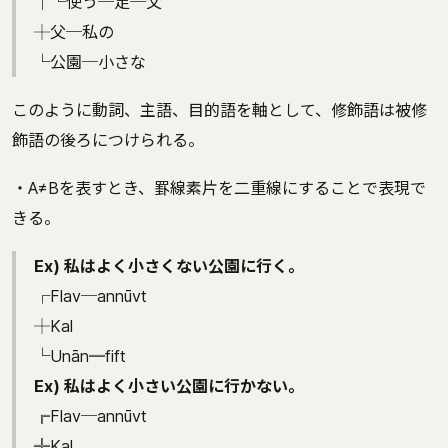
│└使う─足─父
┼父─私の
└公園─小さな
このように動詞、主語、目的語を軸として、修飾語は被修
飾語の後ろにつけられる。
・A≠Bを表すとき、罫線素片を二重線にすることで表現で
きる。
Ex) 私はよく小さくない公園に行く。
┌Flav─annūvt
┼Kal
└Unān═fift
Ex) 私はよく小さい公園に行かない。
╔Flav─annūvt
╬Kal