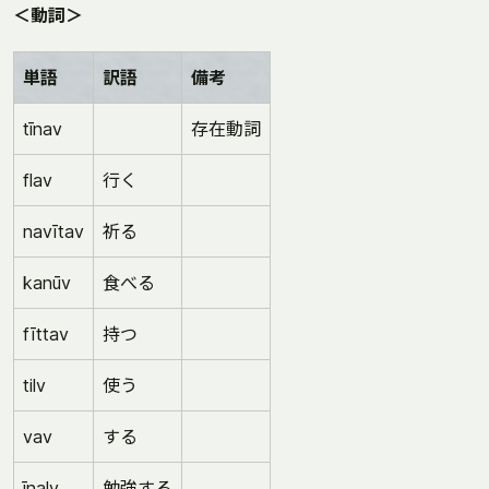
＜動詞＞
単語
訳語
備考
tīnav
存在動詞
flav
行く
navītav
祈る
kanūv
食べる
fīttav
持つ
tilv
使う
vav
する
īnalv
勉強する