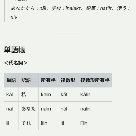
あなたたち：nāl、学校：īnalakt、鉛筆：natilt、使う：
tilv
単語帳
＜代名詞＞
単語
訳語
所有格
複数形
複数形所有格
kal
私
kalin
kāl
kālin
nal
あなた
nalin
nāl
nālin
lil
それ
lilin
līl
līlin