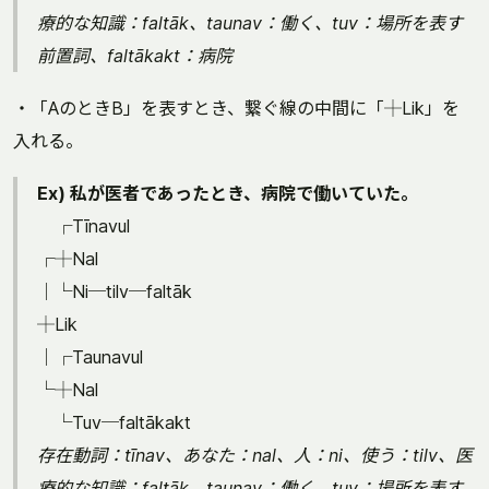
療的な知識：faltāk、taunav：働く、tuv：場所を表す
前置詞、faltākakt：病院
・「AのときB」を表すとき、繋ぐ線の中間に「┼Lik」を
入れる。
Ex) 私が医者であったとき、病院で働いていた。
┌Tīnavul
┌┼Nal
│└Ni─tilv─faltāk
┼Lik
│┌Taunavul
└┼Nal
└Tuv─faltākakt
存在動詞：tīnav、あなた：nal、人：ni、使う：tilv、医
療的な知識：faltāk、taunav：働く、tuv：場所を表す