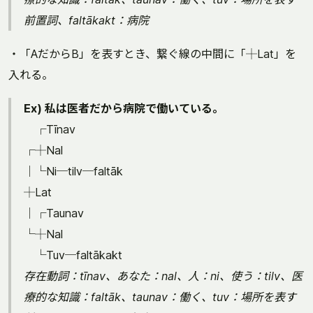
前置詞、faltākakt：病院
・「AだからB」を表すとき、繋ぐ線の中間に「┼Lat」を
入れる。
Ex) 私は医者だから病院で働いている。
┌Tīnav
┌┼Nal
│└Ni─tilv─faltāk
┼Lat
│┌Taunav
└┼Nal
└Tuv─faltākakt
存在動詞：tīnav、あなた：nal、人：ni、使う：tilv、医
療的な知識：faltāk、taunav：働く、tuv：場所を表す