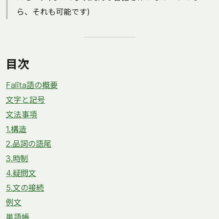
ら、それも可能です)
目次
Falīta語の概要
文字と記号
文法事項
1.構造
2.品詞の語尾
3.時制
4.疑問文
5.文の接続
例文
単語帳