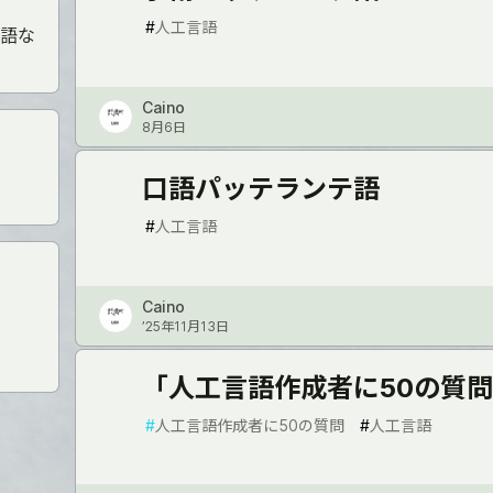
#
人工言語
語な
Caino
8月6日
口語パッテランテ語
#
人工言語
Caino
’25年11月13日
「人工言語作成者に50の質
#
人工言語作成者に50の質問
#
人工言語