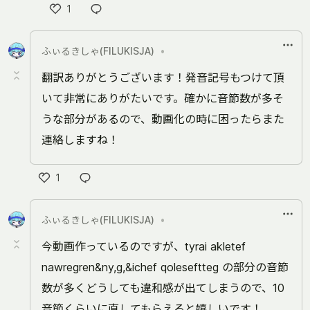
1
い
い
ふぃるきしゃ(FILUKISJA)
•
ね
翻訳ありがとうございます！発音記号もつけて頂
いて非常にありがたいです。確かに音節数が多そ
うな部分があるので、動画化の時に困ったらまた
連絡しますね！
1
い
い
ふぃるきしゃ(FILUKISJA)
•
ね
今動画作っているのですが、tyrai akletef
nawregren&ny,g,&ichef qoleseftteg の部分の音節
数が多くどうしても違和感が出てしまうので、10
音節くらいに直してもらえると嬉しいです！