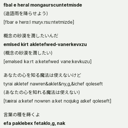
fbal e heral mongaurscuntetmisde
(造語雨を降らせよう)
[fbar ə herɑːl muŋʌːrsuːntetmizde]
概念の砂漠を潤したいんだ
emlsed kirt akletefwed-vanerkevxzu
(概念の砂漠を潤したい)
[eməlsed kəːrt aːketefwed vaneːkevkuzʊ]
あなたの心を知る魔法は使えないけど
tyrai akletef nawren&aklet&ny,g,&ichef qoleseft
(あなたの心を知れる魔法は使えない)
[tæirai aːketef nowren aːket noɪjukg aɪkef qoleseft]
言葉の種を蒔くよ
efa paklebex fetaklo,g, nak