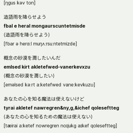
[ŋgus kəv ton]
造語雨を降らせよう
fbal e heral mongaurscuntetmisde
(造語雨を降らせよう)
[fbar ə herɑːl muŋʌːrsuːntetmizde]
概念の砂漠を潤したいんだ
emlsed kirt akletefwed-vanerkevxzu
(概念の砂漠を潤したい)
[eməlsed kəːrt aːketefwed vaneːkevkuzʊ]
あなたの心を知る魔法は使えないけど
tyrai akletef nawregren&ny,g,&ichef qoleseftteg
(あなたの心を知るための魔法は使えない)
[tæirai aːketef nowregren noɪjukg aɪkef qoleseftteg]