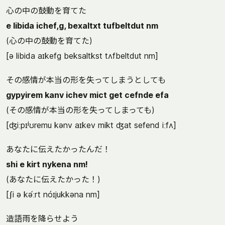
心の中の鼓動を育てた
e libida ichef,g, bexaltxt tufbeltdut nm
(心の中の鼓動を育てた)
[ə libida aɪkefg beksaltkst tʌfbeltdut nm]
その感情が本当の形を失ってしまうとしても
gypyirem kanv ichev mict get cefnde efa
(その感情が本当の形を失ってしまっても)
[ʤiːpɪʲʊremu kənv aɪkev mikt ʤat sefend iːfʌ]
あなたに伝えたかったんだ！
shi e kirt nykena nm!
(あなたに伝えたかった！)
[ʃi ə kə́ːrt nóɪjukkəna nm]
造語雨を降らせよう