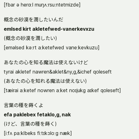
[fbar ə herɑːl muŋʌːrsuːntetmizde]
概念の砂漠を潤したいんだ
emlsed kirt akletefwed-vanerkevxzu
(概念の砂漠を潤したい)
[eməlsed kəːrt aːketefwed vaneːkevkuzʊ]
あなたの心を知る魔法は使えないけど
tyrai akletef nawren&aklet&ny,g,&ichef qoleseft
(あなたの心を知れる魔法は使えない)
[tæirai aːketef nowren aːket noɪjukg aɪkef qoleseft]
言葉の種を蒔くよ
efa paklebex fetaklo,g, nak
(けど、言葉の種を蒔く)
[iːfʌ paːklbeks fiːtɪkɔloːg næk]