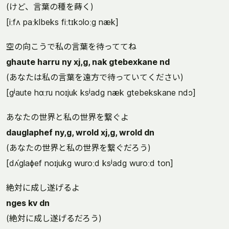
(けど、言葉の種を蒔く)
[iːfʌ paːklbeks fiːtɪkɔloːg næk]
空の向こうで私の言葉を待っててね
ghaute harru ny xj,g, nak gtebexkane nd
(あなたは私の言葉を遠方で待っていてください)
[gʲaute hɑːru noɪjuk ksʲadg næk gtebekskane ndɔ]
あなたの世界と私の世界を繋ぐよ
dauglaphef ny,g, wrold xj,g, wrold dn
(あなたの世界と私の世界を繋ぐだろう)
[dʌ́glaɸef noɪjukg wuroːd ksʲadg wuroːd ton]
絶対に成し遂げるよ
nges kv dn
(絶対に成し遂げるだろう)