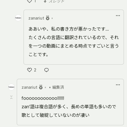
1
スレッド
い
い
zanariut
•
ね
ああいや、私の書き方が悪かったです…
たくさんの言語に翻訳されているので、それ
を一つの動画にまとめる時点ですごいと言う
ことです。
2
い
い
zanariut
•
• 編集済
ね
foooooooooooo!!!!!!
zan'語は複合語が多く、長めの単語も多いので
歌として破綻していないのが凄い