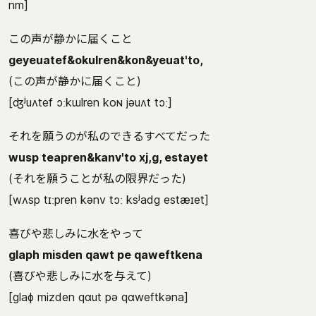
nm]
この声が静かに届くこと
geyeuatef&okulren&kon&yeuat'to,
(この声が静かに届くこと)
[ʤʲuʌtef ɔːkɯlren koɴ jəuʌt tɔː]
それを願うのが私のできるすべてだった
wusp teapren&kanv'to xj,g, estayet
(それを願うことが私の限界だった)
[wʌsp tɪːpren kənv tɔː ksʲadg estæɪet]
喜びや悲しみに水をやって
glaph misden qawt pe qaweftkena
(喜びや悲しみに水を与えて)
[glaɸ mizden qɑut pə qɑweftkəna]