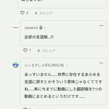
2
スレッド
い
い
zanariut
•
ね
全部の言語版…⁉︎
1
スレッド
い
い
ふぃるきしゃ(FILUKISJA)
•
ね
あっすいません……世界に存在するあらゆる
言語に訳すとかそういう意味じゃなくてです
ね……単に今までに動画にした翻訳版を1つの
動画にまとめるというだけです……