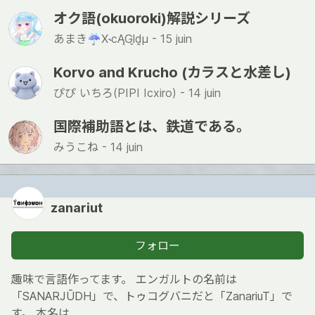
オク語(okuoroki)解説シリーズ
あまき☔️X˞cĄGl̬d̯μ -
15 juin
Korvo and Krucho (カラスと水差し)
ぴぴ いちろ(PIPI Icxiro) -
14 juin
国際補助語とは、鉄道である。
みうこね -
14 juin
zanariut
フォロー
趣味で言語作ってます。 エンガルトの名前は
「SANARJŪDH」で、トゥコグバニだと「ZanariuT」で
す。 本名は