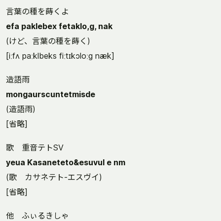
言葉の種を蒔くよ
efa paklebex fetaklo,g, nak
(けど、言葉の種を蒔く)
[iːfʌ paːklbeks fiːtɪkɔloːg næk]
造語雨
mongaurscuntetmisde
(造語雨)
[省略]
歌 重音テトSV
yeua Kasaneteto&esuvuI e nm
(歌 カサネテト-エスヴイ)
[省略]
他 ふぃるきしゃ