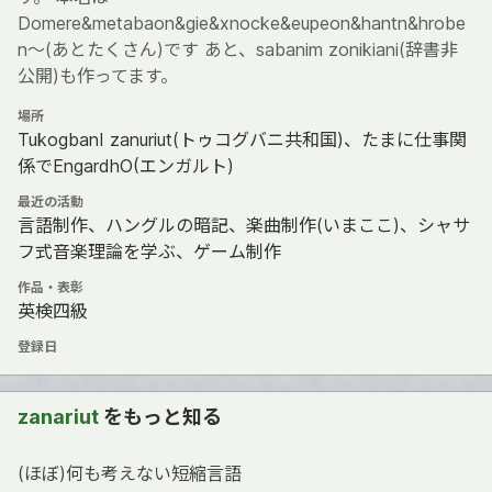
Domere&metabaon&gie&xnocke&eupeon&hantn&hrobe
n～(あとたくさん)です あと、sabanim zonikiani(辞書非
公開)も作ってます。
場所
TukogbanI zanuriut(トゥコグバニ共和国)、たまに仕事関
係でEngardhO(エンガルト)
最近の活動
言語制作、ハングルの暗記、楽曲制作(いまここ)、シャサ
フ式音楽理論を学ぶ、ゲーム制作
作品・表彰
英検四級
登録日
zanariut
をもっと知る
(ほぼ)何も考えない短縮言語