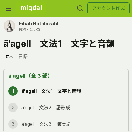
アカウント作成
Eihab Nothlazahl
投稿 •
に更新
ä'agell 文法1 文字と音韻
#
人工言語
ä'agell（全 3 部）
1
ä'agell 文法1 文字と音韻
2
ä'agell 文法2 語形成
3
ä'agell 文法3 構造論