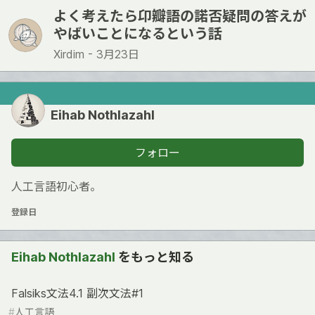
よく考えたら卬瓣語の諾否疑問の答えが
やばいことになるという話
Xirdim -
3月23日
Eihab Nothlazahl
フォロー
人工言語初心者。
登録日
Eihab Nothlazahl
をもっと知る
Falsiks文法4.1 副次文法#1
#
人工言語