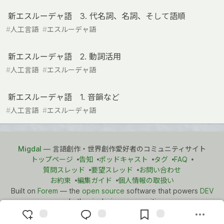
新エスルーデャ語 3. 代名詞、名詞、そして語順
#
人工言語
#
エスルーデャ語
新エスルーデャ語 2. 動詞活用
#
人工言語
#
エスルーデャ語
新エスルーデャ語 1. 音韻など
#
人工言語
#
エスルーデャ語
Migdal
— 言語創作・世界創作愛好者のコミュニティサイト
トップページ
告知
ポッドキャスト
タグ
FAQ
質問スレッド
要望スレッド
お問い合わせ
お約束
編集ガイド
個人情報の取扱い
Built on
Forem
— the
open source
software that powers
DEV
and other inclusive communities.
Made with love and
Ruby on Rails
. Migdal
©
2021 - 2026.