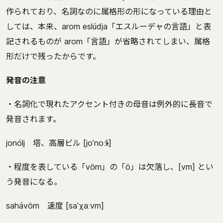
作られており、名詞なのに属格形の形になっている理由と
しては、本来、arom eslúdja「エスルーデャの言語」と表
記されるものが arom「言語」が省略されてしまい、属格
形だけで残ったからです。
発音の注意
・名詞化で現れたアクセント付きの母音は例外的に長音で
発音されます。
jonólj 塔、高層ビル [joˈnoːlɨ]
・程度を表している「vöm」の「ö」は欠落し、[vm] とい
う発音になる。
sahávöm 速度 [saˈχaːvm]