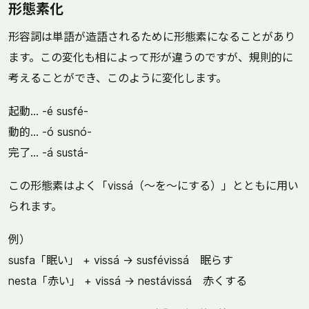
形態素化
形容詞は単語が造語されるために形態素になることがあり
ます。この変化も相によって形が違うのですが、規則的に
考えることができ、このように変化します。
起動... -é susfé-
動的... -ó susnó-
完了... -á sustá-
この形態素はよく「vissá（～を～にする）」とともに用い
られます。
例）
susfa「眠い」 + vissá → susfévissá 眠らす
nesta「赤い」 + vissá → nestávissá 赤くする