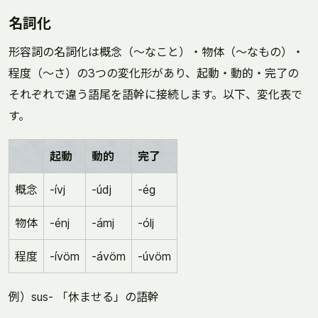
名詞化
形容詞の名詞化は概念（～なこと）・物体（～なもの）・
程度（～さ）の3つの変化形があり、起動・動的・完了の
それぞれで違う語尾を語幹に接続します。以下、変化表で
す。
起動
動的
完了
概念
-ívj
-údj
-ég
物体
-énj
-ámj
-ólj
程度
-ívöm
-ávöm
-úvöm
例）sus- 「休ませる」の語幹