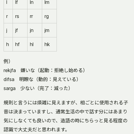
l
lf
ln
lm
r
rs
rr
rg
j
jf
jn
jm
h
hf
hl
hk
例）
rekjfa 嫌いな（起動：拒絶し始める）
difsa 明瞭な（動的：見えている）
sarga 少ない（完了：減った）
規則と言うには煩雑に見えますが、相ごとに使用される子
音は決まっていますし、通常生活の中で話す分にはあまり
気にしなくても良いので、造語の時にちらっと見る程度の
認識で大丈夫だと思われます。