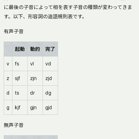
に最後の子音によって相を表す子音の種類が変わってきま
す。以下、形容詞の造語規則表です。
有声子音
起動
動的
完了
v
fs
vl
vd
z
sjf
zjn
zjd
d
ts
dr
dg
g
kjf
gjn
gjd
無声子音