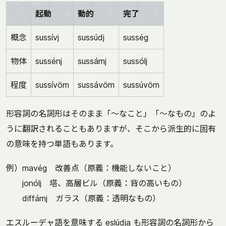
起動
動的
完了
概念
sussívj
sussúdj
susség
物体
sussénj
sussámj
sussólj
程度
sussívöm
sussávöm
sussúvöm
形容詞の名詞形はそのまま「～なこと」「～なもの」のよ
うに翻訳されることもありますが、そこから派生的に固有
の意味を持つ単語もあります。
例）mavég 改善点（原義：機能しないこと）
jonólj 塔、高層ビル（原義：背の高いもの）
diffámj ガラス（原義：透明なもの）
エスルーデャ語を意味する eslúdja も形容詞の名詞形から