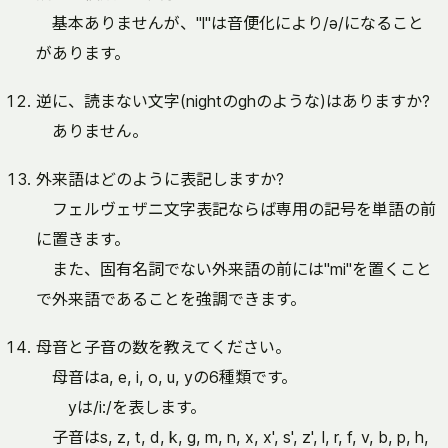
基本ありませんが、"l"は音便化により/ə/になること
があります。
逆に、読まない文字(nightのghのような)はありますか?
ありません。
外来語はどのように表記しますか?
フェルヴェザニ文字表記ならば専用の記号を単語の前
に置きます。
また、固有名詞でない外来語の前には"mi"を置くこと
で外来語であることを強調できます。
母音と子音の数を教えてください。
母音はa, e, i, o, u, yの6種類です。
yは/i:/を表します。
子音はs, z, t, d, k, g, m, n, x, x', s', z', l, r, f, v, b, p, h,