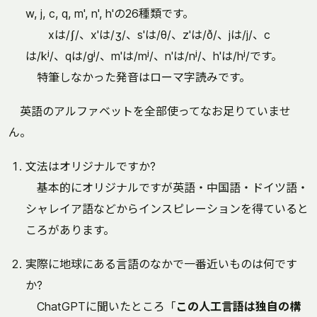
w, j, c, q, m', n', h'の26種類です。
xは/ʃ/、x'は/ʒ/、s'は/θ/、z'は/ð/、jは/j/、c
は/kʲ/、qは/gʲ/、m'は/mʲ/、n'は/nʲ/、h'は/hʲ/です。
特筆しなかった発音はローマ字読みです。
英語のアルファベットを全部使ってなお足りていませ
ん。
文法はオリジナルですか?
基本的にオリジナルですが英語・中国語・ドイツ語・
シャレイア語などからインスピレーションを得ていると
ころがあります。
実際に地球にある言語のなかで一番近いものは何です
か?
ChatGPTに聞いたところ「
この人工言語は独自の構