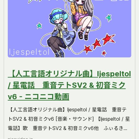
【人工言語オリジナル曲】ljespeltol
/ 星電話 重音テトSV2 & 初音ミク
v6 - ニコニコ動画
【人工言語オリジナル曲】ljespeltol / 星電話 重音テ
トSV2 & 初音ミクv6 [音楽・サウンド] 【ljespeltol / 星
電話】歌 重音テトSV2 & 初音ミクv6他 ふぃるきし
ゃ(FILUKISJA)私が作っている...