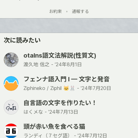
い
お約束
•
通報する
い
ね
次に読みたい
otalns語文法解説(性質文)
渡久地 信之 -
’24年8月1日
フェンナ語入門 I — 文字と発音
Ziphineko / Ziphil 🐱🐰 -
’24年7月20日
自言語の文字を作りたい！
はくメな -
’24年7月13日
頭が赤い魚を食べる猫
ランディ（７セグ語） -
’24年7月12日