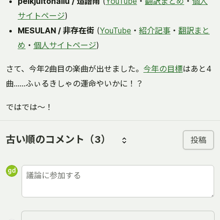
pelkjultohallu / 造語雨
(
YouTube
・
翻訳まとめ
・
個人
サイトページ
)
MESULAN / 非存在街
(
YouTube
・
紹介記事
・
翻訳まと
め
・
個人サイトページ
)
さて、今年2曲目の楽曲が出せました。
今年の目標
はあと4
曲……ふぃるきしゃの運命やいかに！？
ではでは～！
古い順のコメント
（3）
投稿