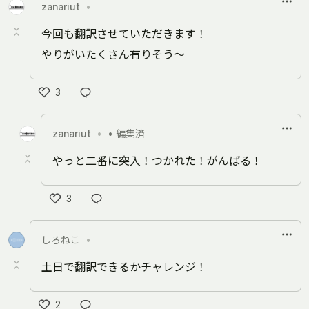
zanariut
•
今回も翻訳させていただきます！
やりがいたくさん有りそう～
3
い
い
zanariut
•
• 編集済
ね
やっと二番に突入！つかれた！がんばる！
3
い
い
しろねこ
•
ね
土日で翻訳できるかチャレンジ！
2