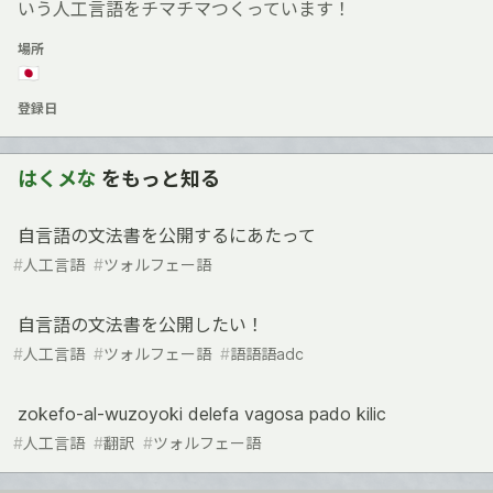
いう人工言語をチマチマつくっています！
場所
🇯🇵
登録日
はくメな
をもっと知る
自言語の文法書を公開するにあたって
#
人工言語
#
ツォルフェー語
自言語の文法書を公開したい！
#
人工言語
#
ツォルフェー語
#
語語語adc
zokefo-al-wuzoyoki delefa vagosa pado kilic
#
人工言語
#
翻訳
#
ツォルフェー語