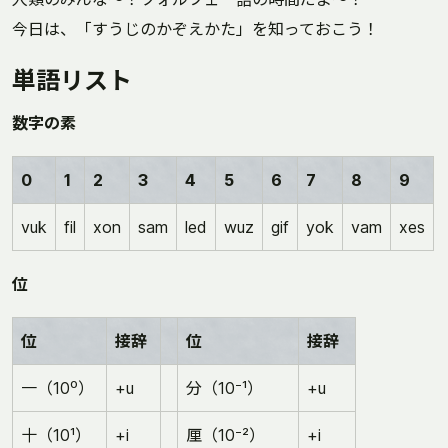
今日は、「すうじのかぞえかた」を知っておこう！
単語リスト
数字の素
0
1
2
3
4
5
6
7
8
9
vuk
fil
xon
sam
led
wuz
gif
yok
vam
xes
位
位
接辞
位
接辞
一（10⁰）
+u
分（10⁻¹）
+u
十（10¹）
+i
厘（10⁻²）
+i