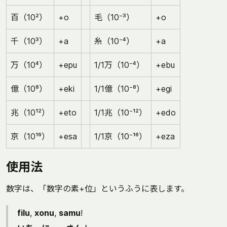
百（10²）
+o
毛（10⁻³）
+o
千（10³）
+a
糸（10⁻⁴）
+a
万（10⁴）
+epu
1/1万（10⁻⁴）
+ebu
億（10⁸）
+eki
1/1億（10⁻⁸）
+egi
兆（10¹²）
+eto
1/1兆（10⁻¹²）
+edo
京（10¹⁶）
+esa
1/1京（10⁻¹⁶）
+eza
使用法
数字は、「数字の素+位」というふうに表します。
filu
,
xonu
,
samu
!