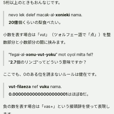
5桁以上のときもおんなじです。
nevo lek delef macak-al-
xonieki
nama.
20億
個くらいの梨食べたい。
小数を表す場合は「vut」（ツォルフェー語で「点」）を整
数部分と小数部分の間に挟みます。
"fegai-al-
xonu-vut-yoku
" mot oyol milta fel?
"
2.7
個のリンゴ"ってどういう意味ですか？
ここでも、0のある位を読まないルールは健在です。
vut-filaeza
nef
vuku
nama.
0.00000000000000000001
はほぼ
0
だ。
負の数を表す場合は「vas+」という接頭辞を使って表現し