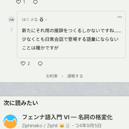
1
い
い
はくメな
•
ね
新たにそれ用の接辞をつくるしかないですね……
少なくとも日常会話で登場する語彙にならない
ことは確かですが
2
い
お約束
•
通報する
い
ね
次に読みたい
フェンナ語入門 VI — 名詞の格変化
Ziphineko / Ziphil 🐱🐰 -
’24年9月5日