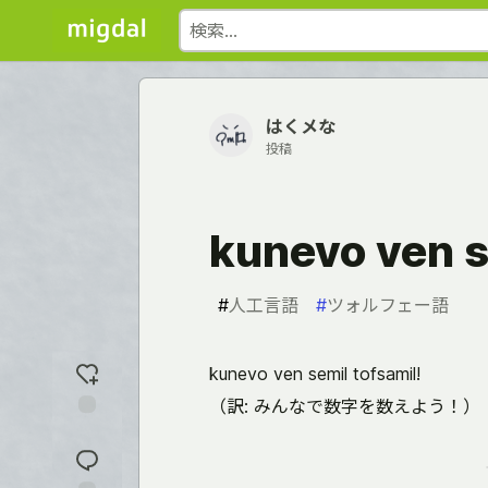
はくメな
投稿
kunevo ven s
#
人工言語
#
ツォルフェー語
kunevo ven semil tofsamil!
（訳: みんなで数字を数えよう！）
反
応
を