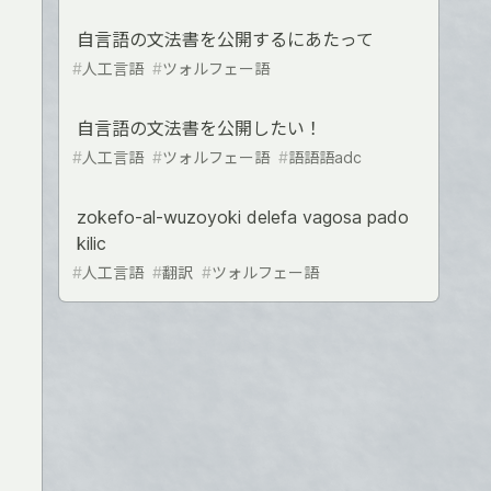
自言語の文法書を公開するにあたって
#
人工言語
#
ツォルフェー語
自言語の文法書を公開したい！
#
人工言語
#
ツォルフェー語
#
語語語adc
zokefo-al-wuzoyoki delefa vagosa pado
kilic
#
人工言語
#
翻訳
#
ツォルフェー語