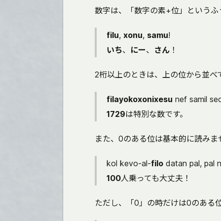
数字は、「数字の素+位」というふ
filu
,
xonu
,
samu
!
いち
、
にー
、
さん
！
2桁以上のときは、上の位から並べ
filayokoxonixesu
nef samil se
1729
は特別な数です。
また、0のある位は基本的に読みま
kol kevo-al-
filo
datan pal, pal n
100
人乗っても大丈夫！
ただし、「0」の時だけは0のある