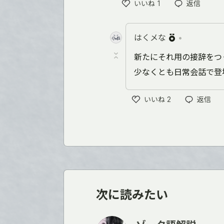
いいね
1
返信
い
い
ね
はくメな
•
新たにそれ用の接辞をつ
少なくとも日常会話で登
いいね
2
返信
い
い
ね
次に読みたい