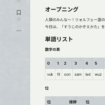
入
れ
コ
オープニング
る
メ
ン
ト
人類のみんな～！ツォルフェー語の
に
保
今日は、「すうじのかぞえかた」を
飛
存
ぶ
単語リスト
数字の素
0
1
2
3
4
5
vuk
fil
xon
sam
led
wuz
位
位
接辞
位