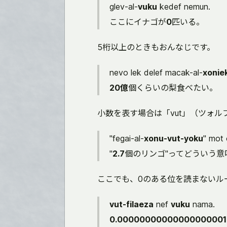
glev-al-
vuku
kedef nemun.
ここにイナゴが
0
匹いる。
5桁以上のときもおんなじです。
nevo lek delef macak-al-
xoniek
20億
個くらいの梨食べたい。
小数を表す場合は「vut」（ツォ
"fegai-al-
xonu-vut-yoku
" mot 
"
2.7
個のリンゴ"ってどういう意
ここでも、0のある位を読まないル
vut-filaeza
nef
vuku
nama.
0.00000000000000000001