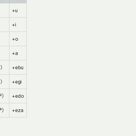
+u
+i
+o
+a
⁴）
+ebu
⁸）
+egi
¹²）
+edo
¹⁶）
+eza