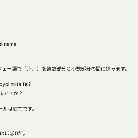
i
nama.
ルフェー語で「点」）を整数部分と小数部分の間に挟みます。
oyol milta fel?
味ですか？
ールは健在です。
はほぼ
0
だ。