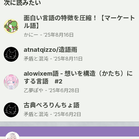
次に読みたい
面白い言語の特徴を圧縮！【マーケート
ル語】
かにー -
’25年8月16日
atnatqizzo/造語雨
矛盾と混沌 -
’25年8月11日
alowixem語 - 想いを構造（かたち）に
する言語 #2
乙夢ぽや -
’25年6月28日
古典ぺろりんちょ語
矛盾と混沌 -
’25年6月2日