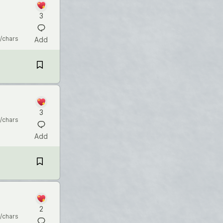
3
/chars
Add
3
/chars
Add
2
/chars