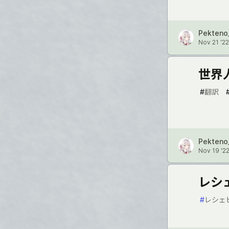
Pekteno
Nov 21 '22
世界
#
翻訳
Pekteno
Nov 19 '2
レシ
#
レシェ