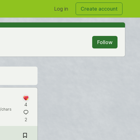
Log in
Create account
Follow
4
/chars
2