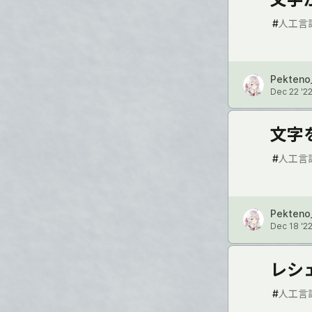
#
人工言
Pekteno
Dec 22 '2
文字
#
人工言
Pekteno
Dec 18 '2
レシ
#
人工言