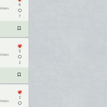
6
/chars
7
5
/chars
2
2
/chars