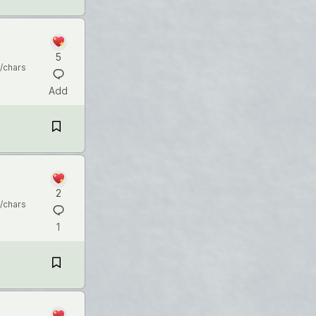
5
/chars
Add
2
/chars
1