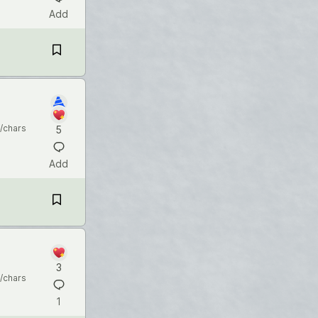
Add
/chars
5
Add
3
/chars
1