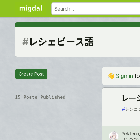
#
レシェビース語
Create Post
👋
Sign in
fo
レー
15 Posts Published
#
レシェ
Pekteno
Jan 25 '23