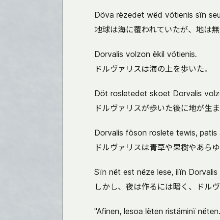
Döva rëzedet wëd vötienis sïn seu
地球は海に覆われていたが、地は無
Dorvalis volzon ëkil vötienis.
ドルヴァリスは海の上を歩いた。
Döt rosletedet skoet Dorvalis volz
ドルヴァリスが歩いた後に地が生ま
Dorvalis föson roslete tewis, patis 
ドルヴァリスは青草や果樹やあらゆ
Sïn nët est nëze lese, ilïn Dorvali
しかし、夜は作るには暗く、ドルヴ
"Afinen, lesoa lëten ristäminï nëten.