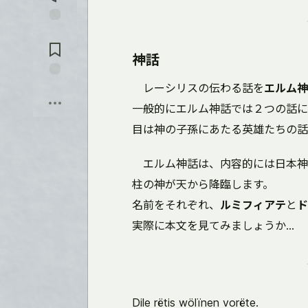
を
入
れ
コ
る
メ
ン
神話
ト
に
保
レーシリスの伝わる話を
エルム神
飛
存
ぶ
一般的にエルム神話では２つの話に
目は神の子孫にあたる英雄たちの話
エルム神話は、内容的には日本神
柱の神が天から降臨します。
名前をそれぞれ、
ルミフィアテ
と
ド
実際に本文を見てみましょうか...
Dile rëtis wölïnen vorëte.