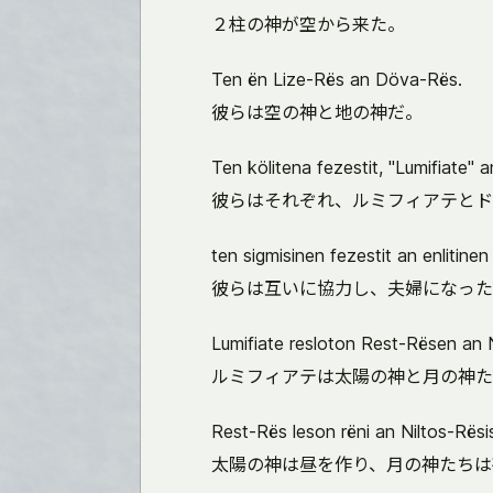
２柱の神が空から来た。
Ten ën Lize-Rës an Döva-Rës.
彼らは空の神と地の神だ。
Ten kölitena fezestit, "Lumifiate" a
彼らはそれぞれ、ルミフィアテとド
ten sigmisinen fezestit an enlitinen 
彼らは互いに協力し、夫婦になった
Lumifiate resloton Rest-Rësen an N
ルミフィアテは太陽の神と月の神た
Rest-Rës leson rëni an Niltos-Rësis
太陽の神は昼を作り、月の神たちは夜