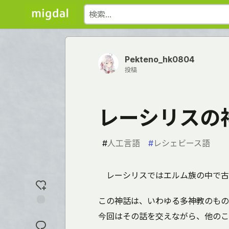
Pekteno_hk0804
投稿
レーシリスの
#
人工言語
#
レシェビース語
レーシリスではエルム族の中で古
この神話は、いわゆる多神教のもの
反
今回はその話を交えながら、他のこ
応