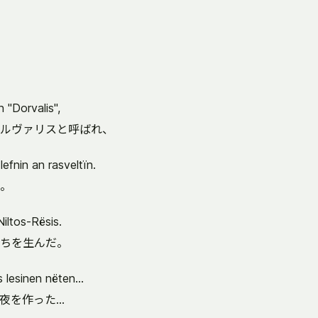
n "Dorvalis",
ルヴァリスと呼ばれ、
lefnin an rasveltïn.
。
iltos-Rësis.
ちを生んだ。
 lesinen nëten...
を作った...