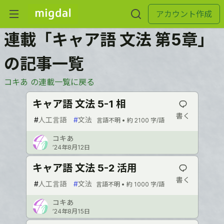
アカウント作成
連載「キャア語 文法 第5章」
の記事一覧
コキあ の連載一覧に戻る
キャア語 文法 5-1 相
書く
#
人工言語
#
文法
言語不明 •
約 2100 字/語
コキあ
’24年8月12日
キャア語 文法 5-2 活用
書く
#
人工言語
#
文法
言語不明 •
約 1000 字/語
コキあ
’24年8月15日