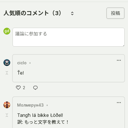
人気順のコメント
（3）
投稿
ciclo
•
Ťe!
2
い
い
Молмерун43
•
ね
Tangħ Iä bikke Łöðel!
訳: もっと文字を教えて！