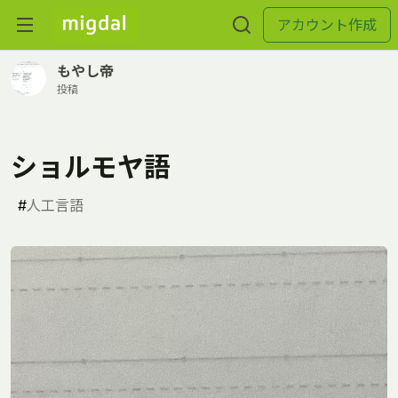
アカウント作成
もやし帝
投稿
ショルモヤ語
#
人工言語