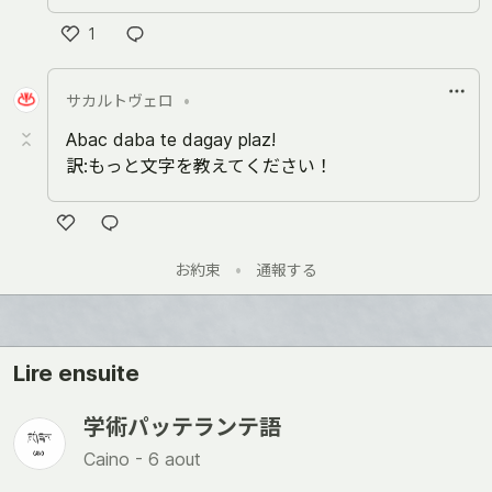
1
い
い
サカルトヴェロ
•
ね
Abac daba te dagay plaz!
訳:もっと文字を教えてください！
い
お約束
•
通報する
い
ね
Lire ensuite
学術パッテランテ語
Caino -
6 aout