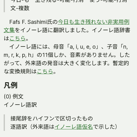
文-複数
Fafs F. Sashimi氏の
今日も生き残れない非実用例
文集
をイノーレ語に翻訳しました。イノーレ語辞書
は
こちら
。
イノーレ語には、母音「a, i, u, e, o」、子音「n,
m, r, k, p, h」の11個しか、音素がありません。した
がって、外来語の発音は大きく変化します。暫定的
な変換規則は
こちら
。
凡例
(0) 例文
イノーレ語訳
接尾辞をハイフンで区切ったもの
逐語訳（外来語は
イノーレ語仮名
で示した）