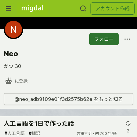
アカウント作成
フォロー
Neo
かつ 30
に登録
@neo_adb9109e01f3d2575b62e をもっと知る
人工言語を1日で作った話
2
#
人工言語
#
翻訳
言語不明 •
約 700 字/語