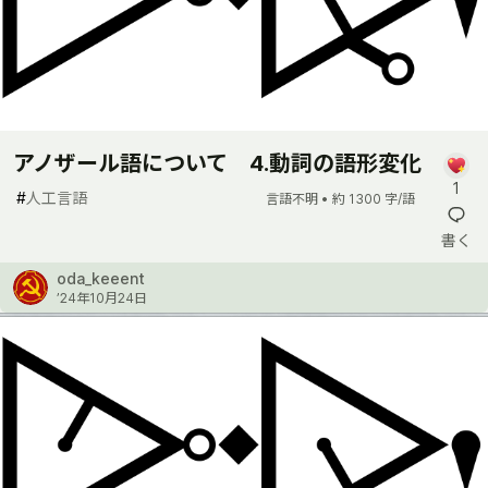
アノザール語について 4.動詞の語形変化
1
#
人工言語
言語不明 •
約 1300 字/語
書く
oda_keeent
’24年10月24日