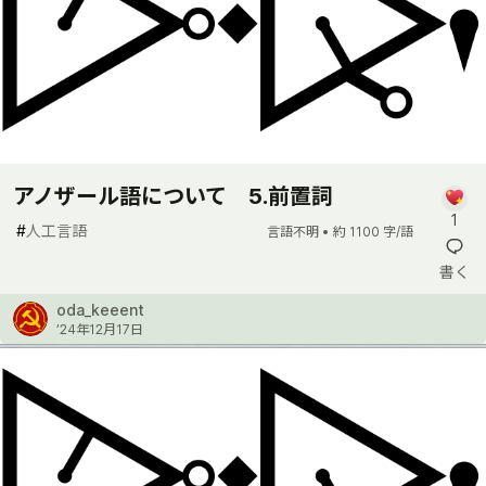
アノザール語について 5.前置詞
1
#
人工言語
言語不明 •
約 1100 字/語
書く
oda_keeent
’24年12月17日