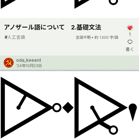
アノザール語について 2.基礎文法
1
#
人工言語
言語不明 •
約 1300 字/語
書く
oda_keeent
’24年10月23日