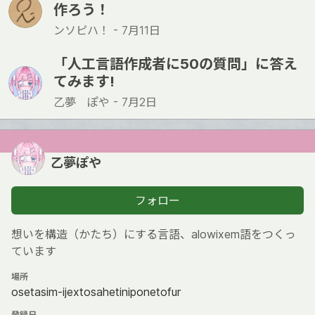
作ろう！
ンソピハ！ -
7月11日
「人工言語作成者に50の質問」に答え
てみます!
乙夢 ぽや -
7月2日
乙夢ぽや
フォロー
想いを構造（かたち）にする言語、alowixem語をつくっ
ています
場所
osetasim-ijextosahetiniponetofur
登録日