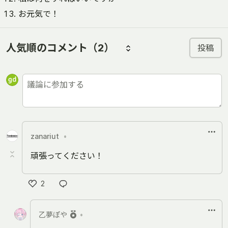
お元気で！
人気順のコメント
（2）
投稿
zanariut
•
頑張ってください！
2
い
い
乙夢ぽや
•
ね