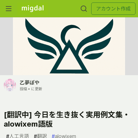
アカウント作成
乙夢ぽや
投稿 •
に更新
[翻訳中] 今日を生き抜く実用例文集・
alowixem語版
#
人工言語
#
翻訳
#
alowixem