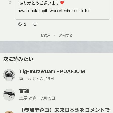
ありがとうございます❣
uwarohak-ijopitewarxetenirokosetofuri
2
い
お約束
•
通報する
い
ね
次に読みたい
Тig-mu'ze'uam - PUAFJU'M
南 瑞朋 -
7月16日
言語
土屋 達寛 -
7月15日
【参加型企画】未来日本語をコメントで