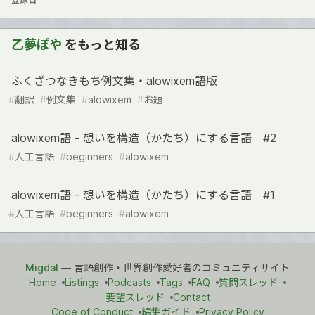
乙夢ぽや
をもっと知る
ふくざつなきもち例文集・alowixem語版
#
翻訳
#
例文集
#
alowixem
#
お題
alowixem語 - 想いを構造（かたち）にする言語 #2
#
人工言語
#
beginners
#
alowixem
alowixem語 - 想いを構造（かたち）にする言語 #1
#
人工言語
#
beginners
#
alowixem
Migdal
— 言語創作・世界創作愛好者のコミュニティサイト
Home
Listings
Podcasts
Tags
FAQ
質問スレッド
要望スレッド
Contact
Code of Conduct
編集ガイド
Privacy Policy