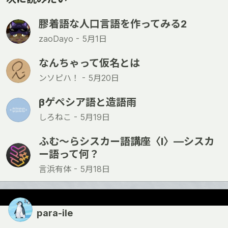
膠着語な人口言語を作ってみる2
zaoDayo -
5月1日
なんちゃって仮名とは
ンソピハ！ -
5月20日
βゲペシア語と造語雨
しろねこ -
5月19日
ふむ〜らシスカー語講座〈Ⅰ〉―シスカ
ー語って何？
言浜有体 -
5月18日
para-ile