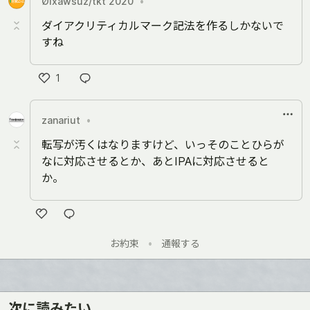
Ølxaŵsůz/tkt 2020
•
ね
ダイアクリティカルマーク記法を作るしかないで
すね
1
い
い
zanariut
•
ね
転写が汚くはなりますけど、いっそのことひらが
なに対応させるとか、あとIPAに対応させると
か。
い
お約束
•
通報する
い
ね
次に読みたい