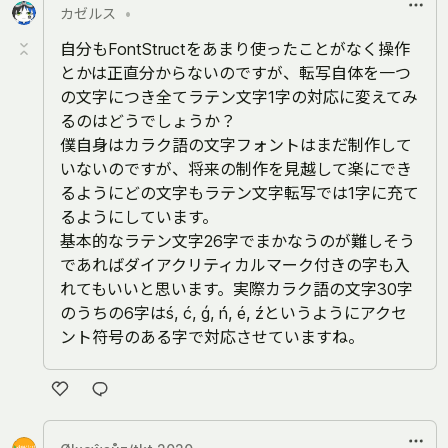
カゼルス
•
ね
自分もFontStructをあまり使ったことがなく操作
とかは正直分からないのですが、転写自体を一つ
の文字につき全てラテン文字1字の対応に変えてみ
るのはどうでしょうか？
僕自身はカラク語の文字フォントはまだ制作して
いないのですが、将来の制作を見越して楽にでき
るようにどの文字もラテン文字転写では1字に充て
るようにしています。
基本的なラテン文字26字でまかなうのが難しそう
であればダイアクリティカルマーク付きの字も入
れてもいいと思います。実際カラク語の文字30字
のうちの6字はś, ć, ǵ, ń, é, źというようにアクセ
ント符号のある字で対応させていますね。
い
い