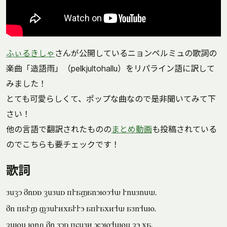
ふぃるきしゃ
さんが公開しているニョンペルミュの歌詞の
楽曲「造語雨」（pelkjultohallu）をリパライン語に訳して
みました！
とても可愛らしくて、ポップな曲なので是非聞いてみて下
さい！
他の言語で翻訳されたものの
まとめ動画
も投稿されている
のでこちらも要チェックです！
歌詞
lecu miss celes kraxaiunu'd rielied.
mi karx flertparro akrapt'd ali'en.
cene niv mi lus khelt qun'enj co pa,