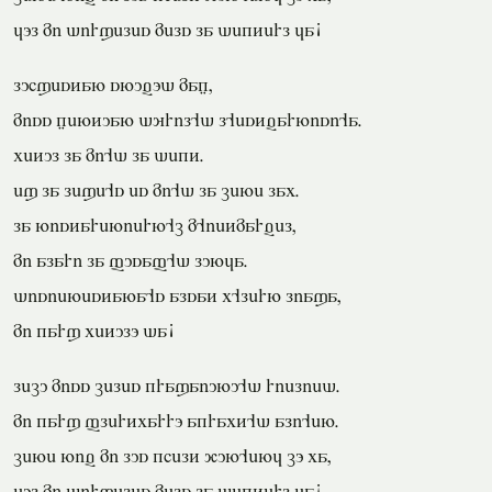
jol mi dirxeles mels la dekterl ja!
luhxestan snuvod mag,
miss gentuan dyril'd l'estvarnisi'a.
petul la mi'd la dekt.
ex la lexe's es mi'd la cene lap.
la nistareniern'c m'ietmarvel,
mi alari la fusaf'd lunja.
disienestana's alsat p'lern liaxa,
mi karx petulo da!
lecu miss celes kraxaiunu'd rielied.
mi karx flertparro akrapt'd ali'en.
cene niv mi lus khelt qun'enj co pa,