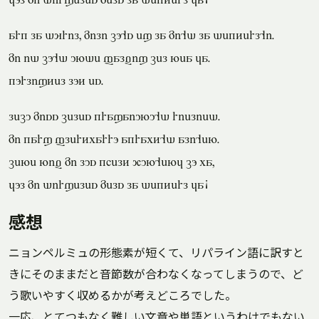
jol mi dirxeles mels la dekterl ja!
ark la dyril, mili co's ex la mi'd la dekterl'i.
mi id co'd unde falvix cel nea ja.
korlixtel lot es.
lecu miss celes kraxaiunu'd rielied.
mi karx flertparro akrapt'd ali'en.
cene niv mi lus khelt qun'enj co pa,
jol mi dirxeles mels la dekterl ja!
感想
ニョンペルミュの形態素が短くて、リパライン語に訳すと
きにそのままだと音節数が合わなくなってしまうので、ど
う歌いやすく収めるかが考えどころでした。
一応、とてつもなく難しい文章や単語というわけでもない