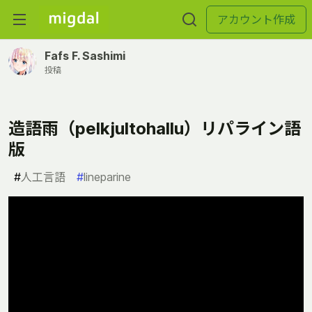
アカウント作成
Fafs F. Sashimi
投稿
造語雨（pelkjultohallu）リパライン語
版
#
人工言語
#
lineparine