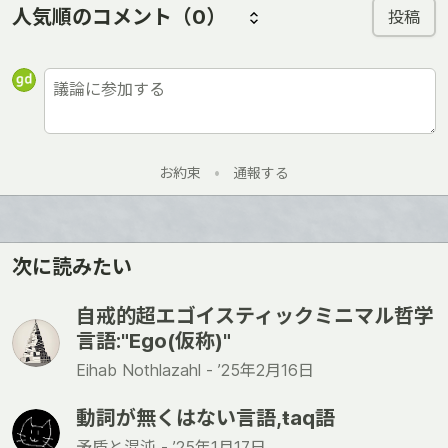
人気順のコメント
（0）
投稿
お約束
•
通報する
次に読みたい
自戒的超エゴイスティックミニマル哲学
言語:"Ego(仮称)"
Eihab Nothlazahl -
’25年2月16日
動詞が無くはない言語,ŧaq語
矛盾と混沌 -
’25年1月17日