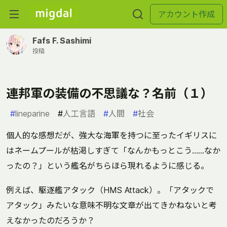
アカウント作成
Fafs F. Sashimi
投稿
連邦軍の装備の不思議な？名前（１）
#
lineparine
#
人工言語
#
人間
#
社会
個人的な感想だが、強大な海軍を持つに至ったイギリスに
はネームプールが枯渇しすぎて「なんかもっとこう……なか
ったの？」という艦名がちらほら現れるように感じる。
例えば、駆逐艦アタック（HMS Attack）。「アタックで
アタック」みたいな意味不明な文章が出てきかねないと考
えなかったのだろうか？