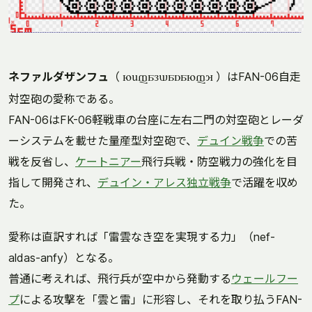
ネファルダザンフュ
（
）はFAN-06自走
nefaldasanfy
対空砲の愛称である。
FAN-06はFK-06軽戦車の台座に左右二門の対空砲とレーダ
ーシステムを載せた量産型対空砲で、
デュイン戦争
での苦
戦を反省し、
ケートニアー
飛行兵戦・防空戦力の強化を目
指して開発され、
デュイン・アレス独立戦争
で活躍を収め
た。
愛称は直訳すれば「雷雲なき空を実現する力」（nef-
aldas-anfy）となる。
普通に考えれば、飛行兵が空中から発動する
ウェールフー
プ
による攻撃を「雲と雷」に形容し、それを取り払うFAN-