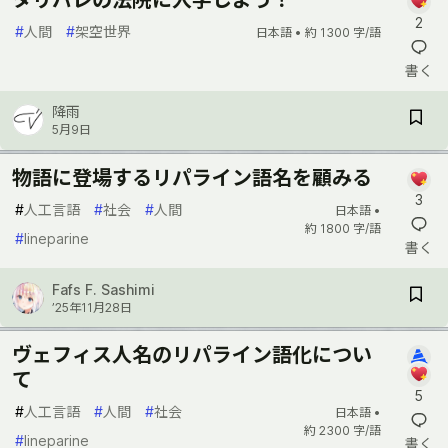
2
#
人間
#
架空世界
日本語 •
約 1300 字/語
書く
降雨
5月9日
物語に登場するリパライン語名を顧みる
3
#
人工言語
#
社会
#
人間
日本語 •
約 1800 字/語
#
lineparine
書く
Fafs F. Sashimi
’25年11月28日
ヴェフィス人名のリパライン語化につい
て
5
#
人工言語
#
人間
#
社会
日本語 •
約 2300 字/語
#
lineparine
書く