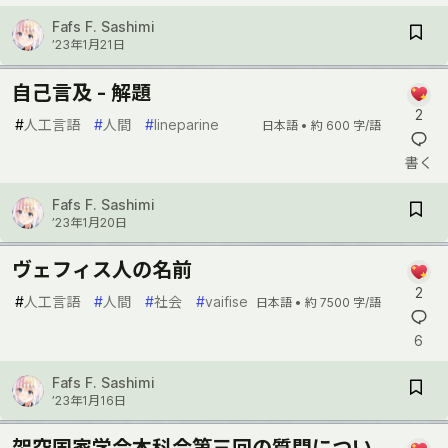
Fafs F. Sashimi
’23年1月21日
自己言及 - 解題
2
#
人工言語
#
人間
#
lineparine
日本語 •
約 600 字/語
書く
Fafs F. Sashimi
’23年1月20日
ヴェフィス人の名前
2
#
人工言語
#
人間
#
社会
#
vaifise
日本語 •
約 7500 字/語
6
Fafs F. Sashimi
’23年1月16日