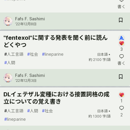
書く
Fafs F. Sashimi
’22年12月8日
"fentexol"に関する発表を聞く前に読ん
どくやつ
3
#
人工言語
#
社会
#
lineparine
日本語 •
約 2100 字/語
#
人間
書く
Fafs F. Sashimi
’22年12月3日
DLイェテザル変種における接置詞格の成
立についての覚え書き
1
#
人工言語
#
人間
#
社会
日本語 •
2
約 1300 字/語
#
lineparine