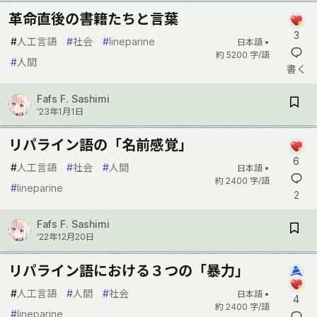
革命直後の書籍たちと言葉
3
#
人工言語
#
社会
#
lineparine
日本語 •
約 5200 字/語
#
人間
書く
Fafs F. Sashimi
’23年1月1日
リパライン語の「名前感覚」
6
#
人工言語
#
社会
#
人間
日本語 •
約 2400 字/語
#
lineparine
2
Fafs F. Sashimi
’22年12月20日
リパライン語における３つの「暴力」
#
人工言語
#
人間
#
社会
日本語 •
4
約 2400 字/語
#
lineparine