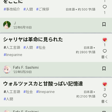
をここに
1
#
事改紹介
#
人間
#
ご挨拶
日本語 •
約 500 字/語
1
Ｊ
’22年6月16日
シャリヤは革命に見られた
1
#
人工言語
#
人間
#
社会
日本語 •
約 2800 字/語
#
lineparine
書く
Fafs F. Sashimi
’22年5月29日
ウォルツァスカと甘酸っぱい記憶達
3
#
人工言語
#
社会
#
lineparine
日本語 •
約 2100 字/語
#
人間
書く
Fafs F. Sashimi