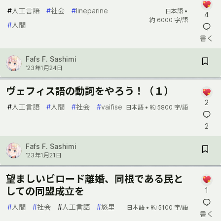
#
人工言語
#
社会
#
lineparine
日本語 •
4
約 6000 字/語
#
人間
書く
Fafs F. Sashimi
’23年1月24日
ヴェフィス語の動詞をやろう！（１）
2
#
人工言語
#
人間
#
社会
#
vaifise
日本語 •
約 5800 字/語
2
Fafs F. Sashimi
’23年1月21日
望ましいビロード離婚、同根である民と
しての同盟成立を
1
#
人間
#
社会
#
人工言語
#
悠里
日本語 •
約 5100 字/語
書く