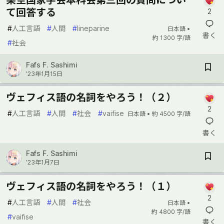
架空国家学会本科会第三回の質問につい
て回答する
2
#
人工言語
#
人間
#
lineparine
日本語 •
書く
約 1300 字/語
#
社会
Fafs F. Sashimi
’23年1月15日
ヴェフィス語の名詞をやろう！（２）
2
#
人工言語
#
人間
#
社会
#
vaifise
日本語 •
約 4500 字/語
書く
Fafs F. Sashimi
’23年1月7日
ヴェフィス語の名詞をやろう！（１）
2
#
人工言語
#
人間
#
社会
日本語 •
約 4800 字/語
#
vaifise
書く