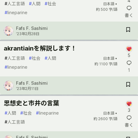
4
#
人工言語
#
人間
#
社会
日本語 •
約 500 字/語
#
lineparine
書く
Fafs F. Sashimi
’23年2月28日
akrantiainを解説します！
5
#
人工言語
#
社会
#
人間
日本語 •
約 1100 字/語
#
lineparine
1
Fafs F. Sashimi
’23年2月11日
思想史と市井の言葉
3
#
人間
#
社会
#
lineparine
日本語 •
約 2600 字/語
#
人工言語
書く
Fafs F. Sashimi