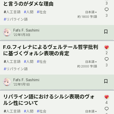
と言うのがダメな理由
3
#
人工言語
#
人間
#
社会
日本語 •
3
約 1800 字/語
#
リパライン語
Fafs F. Sashimi
’22年1月3日
F.G.フィレナによるヴェルテール哲学批判
に基づくヴォルシ表現の肯定
2
#
人工言語
#
人間
#
社会
日本語 •
3
約 2000 字/語
#
リパライン語
Fafs F. Sashimi
’22年1月1日
リパライン語におけるシルシ表現のヴォ
ルシ性について
4
#
人工言語
#
人間
#
社会
日本語 •