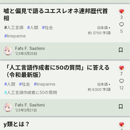
嘘と偏見で語るユエスレオネ連邦歴代首
相
3
#
人工言語
#
人間
#
社会
日本語 •
5
約 3700 字/語
#
lineparine
Fafs F. Sashimi
’23年3月25日
「人工言語作成者に50の質問」に答える
（令和最新版）
7
#
人間
#
社会
#
lineparine
日本語 •
12
約 6300 字/語
#
人工言語作成者に50の質問
Fafs F. Sashimi
’23年3月21日
y類とは？