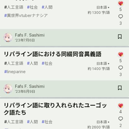
#
人工言語
#
社会
#
人間
日本語 •
5
約 1300 字/語
#
異世界vtuberナナシア
3
Fafs F. Sashimi
’23年7月6日
リパライン語における同綴同音異義語
5
#
人工言語
#
人間
#
社会
日本語 •
約 1400 字/語
#
lineparine
3
Fafs F. Sashimi
’23年6月9日
リパライン語に取り入れられたユーゴッ
ク語たち
4
#
人工言語
#
人間
#
社会
日本語 •
2
約 2600 字/語