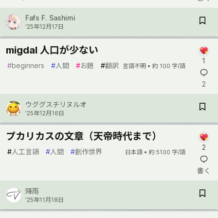
Fafs F. Sashimi
’25年12月17日
migdal 人口が少ない
1
#
beginners
#
人間
#
お題
#
翻訳
言語不明 •
約 100 字/語
2
ウググスチリヌルオ
’25年12月16日
プカリカスの文章（天帝時代まで）
2
#
人工言語
#
人間
#
創作世界
日本語 •
約 5100 字/語
書く
降雨
’25年11月18日