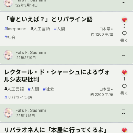
’22年3月14日
「春といえば？」とリパライン語
3
#
lineparine
#
人工言語
#
人間
日本語 •
約 1200 字/語
#
社会
書く
Fafs F. Sashimi
’22年3月9日
レクタール・ド・シャーシュによるヴォ
ルシ表現批判
1
#
人工言語
#
人間
#
社会
日本語 •
書く
約 2200 字/語
#
リパライン語
Fafs F. Sashimi
’22年1月5日
リパラオネ人に「本屋に行ってくるよ」