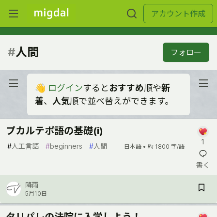
アカウント作成
#
人間
フォロー
👋
ログイン
すると
おすすめ
順や
新
着
、
人気
順で並べ替えができます。
プカルテポ語の基礎(i)
1
#
人工言語
#
beginners
#
人間
日本語 •
約 1800 字/語
書く
降雨
5月10日
タリパレの法院に入学しよう！