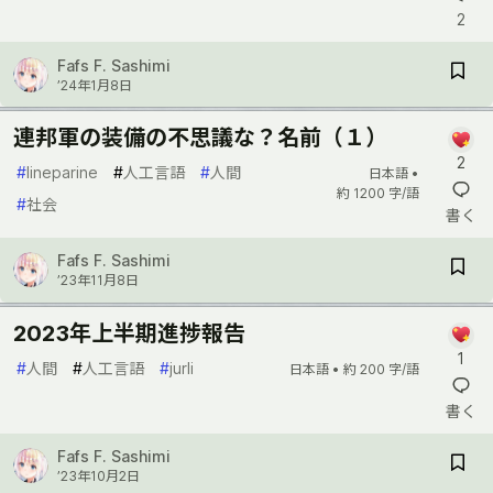
2
Fafs F. Sashimi
’24年1月8日
連邦軍の装備の不思議な？名前（１）
2
#
lineparine
#
人工言語
#
人間
日本語 •
約 1200 字/語
#
社会
書く
Fafs F. Sashimi
’23年11月8日
2023年上半期進捗報告
1
#
人間
#
人工言語
#
jurli
日本語 •
約 200 字/語
書く
Fafs F. Sashimi
’23年10月2日