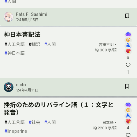
#
人間
Fafs F. Sashimi
’24年5月15日
神日本書記法
#
人工言語
#
翻訳
#
人間
言語不明 •
約 300 字/語
#
神日本語
6
1
ciclo
’24年4月11日
挫折のためのリパライン語（１：文字と
発音）
#
人工言語
#
社会
#
人間
日本語 •
4
約 2200 字/語
#
lineparine