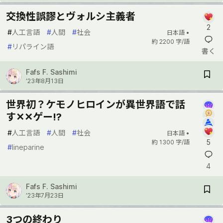
交換性誤謬とヴォルシ主義者
2
#
人工言語
#
人間
#
社会
日本語 •
約 2200 字/語
#
リパライン語
書く
Fafs F. Sashimi
’23年8月13日
世界初？ケモノヒロインが異世界語で話
す✕✕ゲー!?
#
人工言語
#
人間
#
社会
日本語 •
5
約 1300 字/語
#
lineparine
4
Fafs F. Sashimi
’23年7月23日
3つの終わり