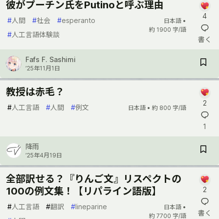
彼がプーチン氏をPutinoと呼ぶ理由
4
#
人間
#
社会
#
esperanto
日本語 •
約 1900 字/語
#
人工言語体験談
書く
Fafs F. Sashimi
’25年11月1日
教授は赤毛？
2
#
人工言語
#
人間
#
例文
日本語 •
約 800 字/語
1
降雨
’25年4月19日
全部訳せる？『りんご文』リスペクトの
100の例文集！【リパライン語版】
2
#
人工言語
#
翻訳
#
lineparine
日本語 •
書く
約 7700 字/語