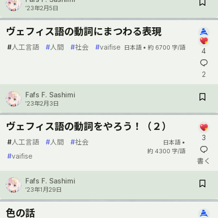
’23年2月5日
ヴェフィス語の動詞にまつわる表現
#
人工言語
#
人間
#
社会
#
vaifise
日本語 •
約 6700 字/語
4
2
Fafs F. Sashimi
’23年2月3日
ヴェフィス語の動詞をやろう！（２）
3
#
人工言語
#
人間
#
社会
日本語 •
約 4300 字/語
#
vaifise
書く
Fafs F. Sashimi
’23年1月29日
色の話