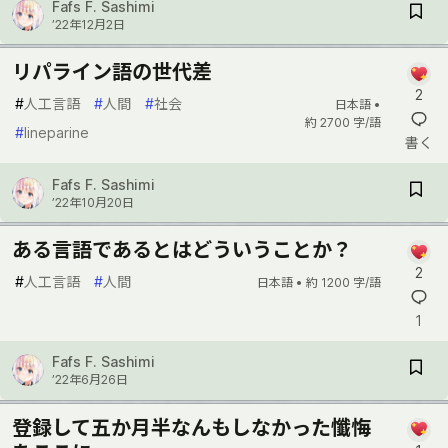
Fafs F. Sashimi
’22年12月2日
リパライン語の世代差
2
#
人工言語
#
人間
#
社会
日本語 •
約 2700 字/語
#
lineparine
書く
Fafs F. Sashimi
’22年10月20日
ある言語であるとはどういうことか？
2
#
人工言語
#
人間
日本語 •
約 1200 字/語
1
Fafs F. Sashimi
’22年6月26日
登録して五か月半なんもしなかった懺悔