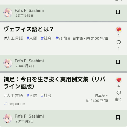
Fafs F. Sashimi
’23年1月5日
ヴェフィス語とは？
4
#
人工言語
#
人間
#
社会
#
vaifise
日本語 •
約 3100 字/語
1
Fafs F. Sashimi
’23年1月4日
補足：今日を生き抜く実用例文集（リパ
ライン語版）
4
#
人工言語
#
人間
#
社会
日本語 •
書く
約 2400 字/語
#
lineparine
Fafs F. Sashimi
’23年1月2日