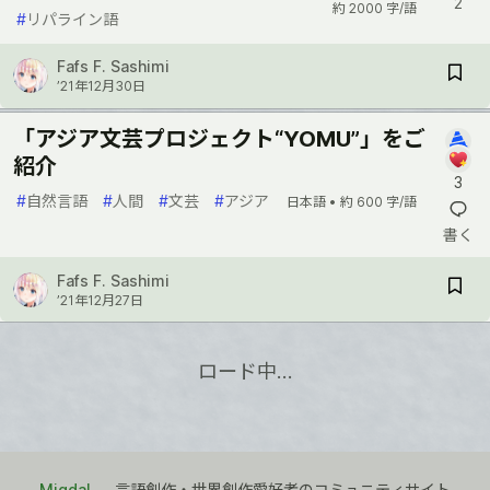
2
約 2000 字/語
#
リパライン語
Fafs F. Sashimi
’21年12月30日
「アジア文芸プロジェクト“YOMU”」をご
紹介
3
#
自然言語
#
人間
#
文芸
#
アジア
日本語 •
約 600 字/語
書く
Fafs F. Sashimi
’21年12月27日
ロード中…
Migdal
— 言語創作・世界創作愛好者のコミュニティサイト