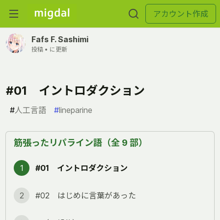
アカウント作成
Fafs F. Sashimi
投稿 •
に更新
#01 イントロダクション
#
人工言語
#
lineparine
筋張ったリパライン語（全 9 部）
1
#01 イントロダクション
2
#02 はじめに言葉があった