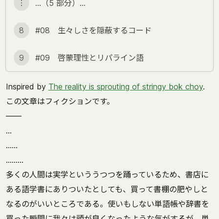
︙
…（5 部分）…
8
#08 生々しさを隠蔽するコード
9
#09 啓蒙理性とリパライン語
Inspired by
The reality is sprouting of stringy bok choy
.
この文章はフィクションです。
――
…
……
………
多くの人間は実学といううつつを踊っているため、書店に
ある語学書にありついたとしても、買って書棚の肥やしと
なるのがいいところである。使いもしない単語帳や辞書を
買った瞬間に我々は頭が良くなったような気がするが、単