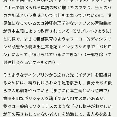
に手元で調べられる単語の数が増えたのであり、当人のバ
カさ加減という意味合いでは何も変わっていないのに、満
足気になっているのは神経薬理学的なシナプスの習熟曲線
が資本主義によって教育されている（SMプレイのように）
と同様で、まさに義務教育のようなフーコー的ディシプリ
ンが頭髪から特殊出生率を記すインクのシミまで「バビロ
ン」によって手懐けられているにすぎない（一部を除いて
封建社会を肯定するものだ）。
そのようなディシプリンから逸れた光（イデア）を直接見
るためには、縛り付けられた手足を解放し、自分たちの後
ろで人形劇をやっている（まさに資本主義という意味で）
意味不明なギリシャ人を諸手で殴り倒す必要があるが、
我々は一般的にソクラテスのような「少し様子がおかしい
が何の悪さもしていない老人」を論激して、毒人参を飲ま