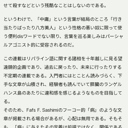
せて殺すなどという残酷なことはしないのである。
というわけで、「中庸」という言葉が結局のところ「行き
当たりばったり八方美人」という性格の悪い奴に限って使
う便利disワードでない限り、言葉を巡る楽しみはパーシャ
ルアゴニスト的に受容されるのだ。
この連載はリパライン語に関する諸相を十年越しに見る望
遠鏡的企画であり、過去に戻ったり、未来に行ったりする
不定期の連載である。入門者にはとことん読みづらく、下
手な文章が山積され、経験者も読んでいて膵臓のランゲル
ハンス島のあたりに違和感を感じるようなものを目指して
る。
そのため、Fafs F. Sashimiのフーコー的「病」のような文
章が掲載される場合があるが、心配は無用である。そもそ
も、「病」に与えたその定義は前提ではなく、関係である