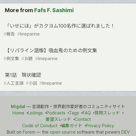
More from
Fafs F. Sashimi
「いせにほ」がカクヨム100名作に選ばれました！
#
報告
#
lineparine
【リパライン語版】吸血鬼のための例文集
#
例文集
#
お題
#
lineparine
第1話 現状確認
#
人工言語
#
小説
#
lineparine
Migdal
— 言語創作・世界創作愛好者のコミュニティサイト
Home
Listings
Podcasts
Tags
FAQ
質問スレッド
要望スレッド
Contact
Code of Conduct
編集ガイド
Privacy Policy
Built on
Forem
— the
open source
software that powers
DEV