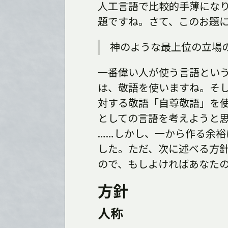
人工言語で比較的手薄にな
題ですね。さて、このお題
神のような最上位の立場
一番偉い人が使う言語とい
は、敬語を使いますね。そ
対する敬語「自尊敬語」を
としての言語を考えようと
……しかし、一から作る余
した。ただ、次に述べる方
ので、もしよければあなた
方針
人称