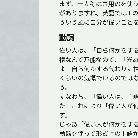
まず、一人称は専用のを使
がありますね。英語では I 
ういう風に自分が偉いこと
動詞
偉い人は、「自ら何かをす
様なんて万能なので、「光
よ。自ら何かする代わりに
くらいの気概でいるのでは
う。
すなわち、「偉い人は、主
た。これにより「偉い人が
す。
じゃあ「偉い人が何かをす
動態を使って形式上の主語