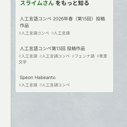
スライムさん
をもっと知る
人工言語コンペ 2026年春（第15回）投稿
作品
#
人工言語コンペ
#
人工言語
人工言語コンペ第13回 投稿作品
#
人工言語
#
人工言語コンペ
#
フェンナ語
#
表意
文字
Speon Habeanto
#
人工言語
#
人工言語コンペ