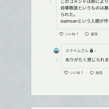
このコメントは朕により
自尊敬語というものは基
られた。
slaimsanという人
いいね
1
返信
い
い
ね
スライムさん
•
ありがたく感じられま
いいね
1
返信
い
い
ね