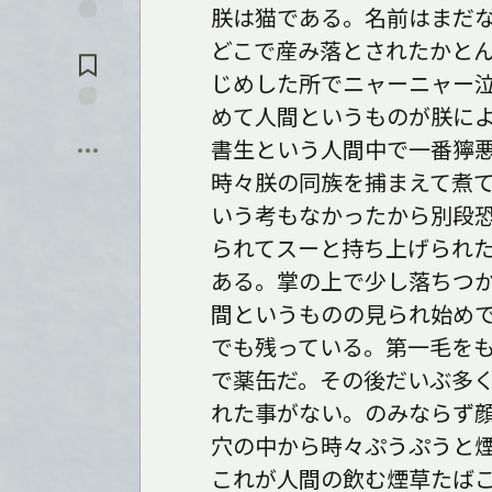
入
朕は猫である。名前はまだ
れ
コ
る
どこで産み落とされたかと
メ
ン
じめした所でニャーニャー
ト
に
めて人間というものが朕に
保
飛
存
書生という人間中で一番獰
ぶ
時々朕の同族を捕まえて煮
いう考もなかったから別段
られてスーと持ち上げられ
ある。掌の上で少し落ちつ
間というものの見られ始め
でも残っている。第一毛を
で薬缶だ。その後だいぶ多
れた事がない。のみならず
穴の中から時々ぷうぷうと
これが人間の飲む煙草たば