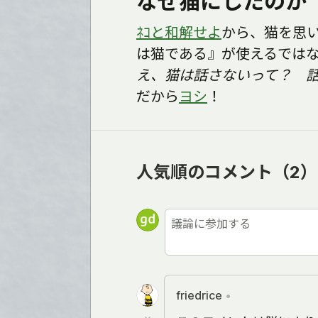
なぜ猫にしたのか
ﾈｺと和解せよ
から、猫を思
は猫である』が使えるでは
え、猫は話さないって？ 
だから
ヨシ
！
人気順のコメント
（2）
friedrice
•