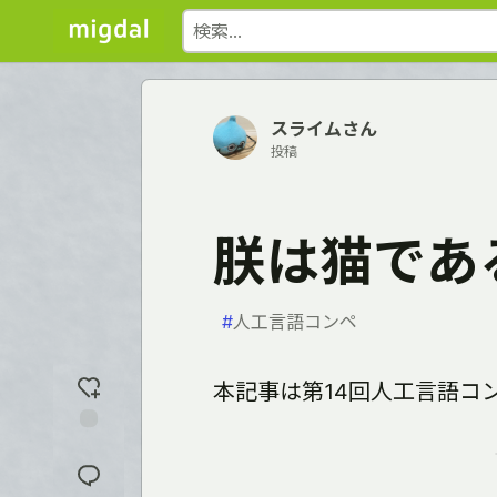
スライムさん
投稿
朕は猫であ
#
人工言語コンペ
本記事は第14回人工言語コ
反
応
を