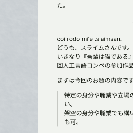
た。
coi rodo mi'e .slaimsan.
どうも、スライムさんです。
いきなり『吾輩は猫である』
回人工言語コンペの参加作
まずは今回のお題の内容で
特定の身分や職業や立場
い。
架空の身分や職業でも構
も可。