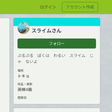
ログイン
アカウント作成
スライムさん
フォロー
ぷるぷる ぼくは わるい スライム じ
ゃ ないよ
場所
トキョ
作品・表彰
英検4級
登録日