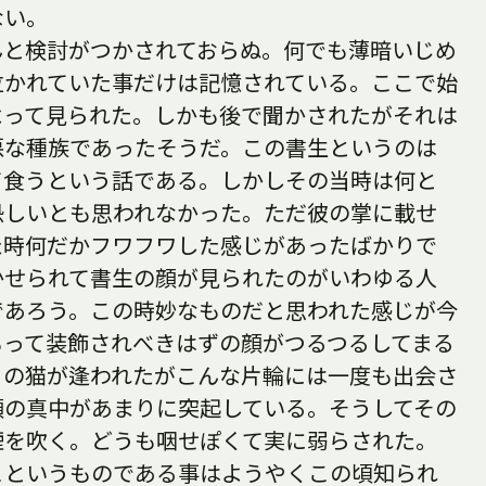
ない。
んと検討がつかされておらぬ。何でも薄暗いじめ
泣かれていた事だけは記憶されている。ここで始
よって見られた。しかも後で聞かされたがそれは
悪な種族であったそうだ。この書生というのは
て食うという話である。しかしその当時は何と
恐しいとも思われなかった。ただ彼の掌に載せ
た時何だかフワフワした感じがあったばかりで
かせられて書生の顔が見られたのがいわゆる人
であろう。この時妙なものだと思われた感じが今
もって装飾されべきはずの顔がつるつるしてまる
くの猫が逢われたがこんな片輪には一度も出会さ
顔の真中があまりに突起している。そうしてその
煙を吹く。どうも咽せぽくて実に弱らされた。
こというものである事はようやくこの頃知られ