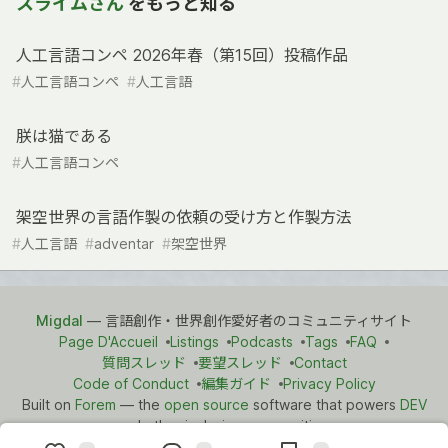
スライムさん
をもっと知る
人工言語コンペ 2026年春（第15回）投稿作品
#
人工言語コンペ
#
人工言語
朕は猫である
#
人工言語コンペ
架空世界の言語作製の依頼の受け方と作製方法
#
人工言語
#
adventar
#
架空世界
Migdal
— 言語創作・世界創作愛好者のコミュニティサイト
Page D'Accueil
Listings
Podcasts
Tags
FAQ
質問スレッド
要望スレッド
Contact
Code of Conduct
編集ガイド
Privacy Policy
Built on
Forem
— the
open source
software that powers
DEV
and other inclusive communities.
Made with love and
Ruby on Rails
. Migdal
©
2021 - 2026.