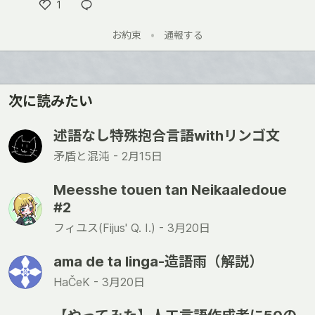
1
い
お約束
•
通報する
い
ね
次に読みたい
述語なし特殊抱合言語withリンゴ文
矛盾と混沌 -
2月15日
Meesshe touen tan Neikaaledoue
#2
フィユス(Fijus' Q. I.) -
3月20日
ama de ta linga-造語雨（解説）
HaČeK -
3月20日