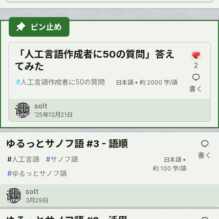
ピン止め
「人工言語作成者に50の質問」答え
てみた
2
#
人工言語作成者に50の質問
日本語 •
約 2000 字/語
書く
solt
’25年12月21日
ゆるっとサノフ語 #3 - 語順
書く
#
人工言語
#
サノフ語
日本語 •
約 100 字/語
#
ゆるっとサノフ語
solt
3月29日