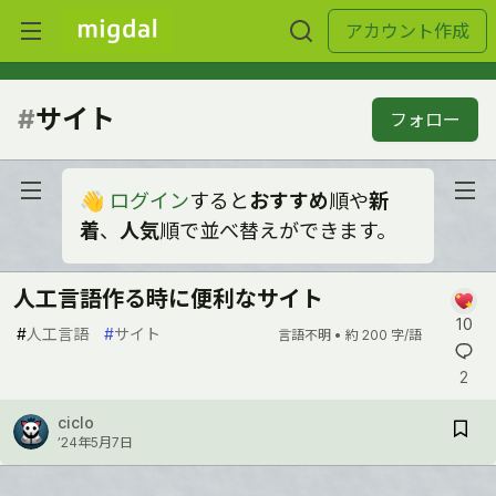
アカウント作成
#
サイト
フォロー
👋
ログイン
すると
おすすめ
順や
新
着
、
人気
順で並べ替えができます。
人工言語作る時に便利なサイト
10
#
人工言語
#
サイト
言語不明 •
約 200 字/語
2
ciclo
’24年5月7日