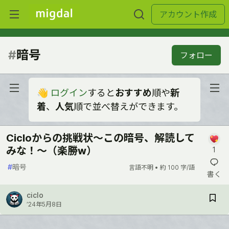
アカウント作成
#
暗号
フォロー
👋
ログイン
すると
おすすめ
順や
新
着
、
人気
順で並べ替えができます。
Cicloからの挑戦状〜この暗号、解読して
みな！〜（楽勝w）
1
#
暗号
言語不明 •
約 100 字/語
書く
ciclo
’24年5月8日