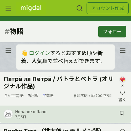
アカウント作成
#
物語
フォロー
👋
ログイン
すると
おすすめ
順や
新
着
、
人気
順で並べ替えができます。
Патра̄ ла Петра̄ / パトラとペトラ (オリ
ジナル作品)
3
#
人工言語
#
翻訳
#
物語
言語不明 •
約 700 字/語
書く
Himaneko Rano
7月5日
Dogħa Tarö （桃太郎 in モルメン語）