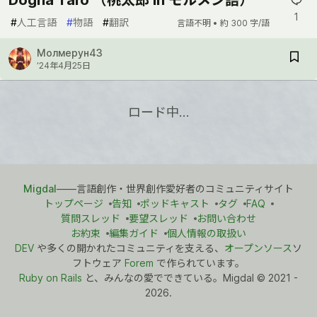
1
#
人工言語
#
物語
#
翻訳
言語不明 •
約 300 字/語
Молмерун43
’24年4月25日
ロード中…
Migdal
――言語創作・世界創作愛好者のコミュニティサイト
トップページ
告知
ポッドキャスト
タグ
FAQ
質問スレッド
要望スレッド
お問い合わせ
お約束
編集ガイド
個人情報の取扱い
DEV
や多くの開かれたコミュニティを支える、
オープンソース
ソ
フトウェア
Forem
で作られています。
Ruby on Rails
と、みんなの愛でできている。Migdal
©
2021 -
2026.