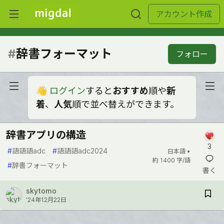
アカウント作成
#
辞書フォーマット
フォロー
👋
ログイン
すると
おすすめ
順や
新
着
、
人気
順で並べ替えができます。
辞書アプリの構造
3
#
語語語adc
#
語語語adc2024
日本語 •
約 1400 字/語
#
辞書フォーマット
書く
skytomo
’24年12月22日