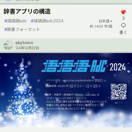
辞書アプリの構造
3
#
語語語adc
#
語語語adc2024
日本語 •
約 1400 字/語
#
辞書フォーマット
書く
skytomo
’24年12月22日