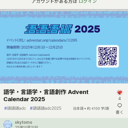
アカウントがある方は
ログイン
語学・言語学・言語創作 Advent
Calendar 2025
4
#
語語語adc
#
語語語adc2025
日本語 •
約 4100 字/語
書く
skytomo
’25年10月31日