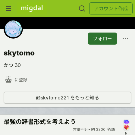
アカウント作成
フォロー
skytomo
かつ 30
に登録
@skytomo221 をもっと知る
最強の辞書形式を考えよう
言語不明 •
約 3300 字/語
5