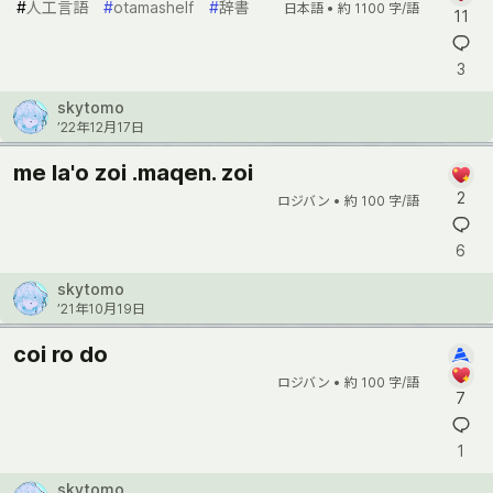
#
人工言語
#
otamashelf
#
辞書
日本語 •
約 1100 字/語
11
3
skytomo
’22年12月17日
me la'o zoi .maqen. zoi
2
ロジバン •
約 100 字/語
6
skytomo
’21年10月19日
coi ro do
ロジバン •
約 100 字/語
7
1
skytomo