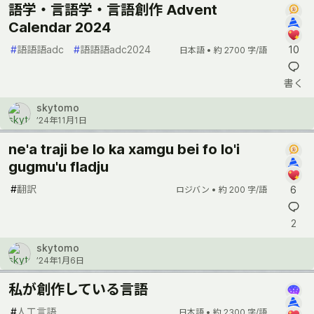
語学・言語学・言語創作 Advent
Calendar 2024
#
語語語adc
#
語語語adc2024
10
日本語 •
約 2700 字/語
書く
skytomo
’24年11月1日
ne'a traji be lo ka xamgu bei fo lo'i
gugmu'u fladju
#
翻訳
6
ロジバン •
約 200 字/語
2
skytomo
’24年1月6日
私が創作している言語
#
人工言語
日本語 •
約 2300 字/語